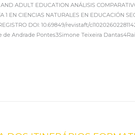
AND ADULT EDUCATION ANÁLISIS COMPARATIVO
A 1 EN CIENCIAS NATURALES EN EDUCACIÓN S
STRO DOI: 10.69849/revistaft/cl10202602281142 
ne de Andrade Pontes3Simone Teixeira Dantas4Ra