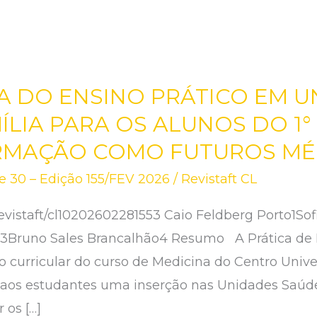
A DO ENSINO PRÁTICO EM U
ÍLIA PARA OS ALUNOS DO 1°
ORMAÇÃO COMO FUTUROS MÉ
 30 – Edição 155/FEV 2026
/
Revistaft CL
vistaft/cl10202602281553 Caio Feldberg Porto1Sof
ra3Bruno Sales Brancalhão4 Resumo A Prática de
urricular do curso de Medicina do Centro Unive
r aos estudantes uma inserção nas Unidades Saúd
 os […]