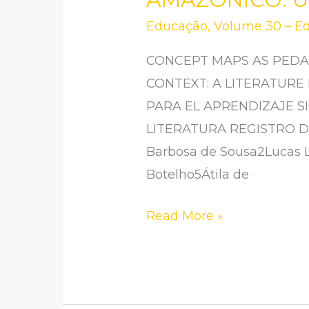
ESTRATÉGIAS
Educação
,
Volume 30 – Ed
PEDAGÓGICAS
PARA
CONCEPT MAPS AS PEDA
APRENDIZAGEM
CONTEXT: A LITERATUR
SIGNIFICATIVA
PARA EL APRENDIZAJE S
NO
LITERATURA REGISTRO DOI:
CONTEXTO
Barbosa de Sousa2Lucas Lo
AMAZÔNICO:
Botelho5Átila de
UMA
REVISÃO
Read More »
DE
LITERATURA