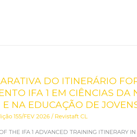
ARATIVA DO ITINERÁRIO FO
TO IFA 1 EM CIÊNCIAS DA
 E NA EDUCAÇÃO DE JOVEN
ição 155/FEV 2026
/
Revistaft CL
F THE IFA 1 ADVANCED TRAINING ITINERARY IN