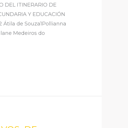
 DEL ITINERARIO DE
ECUNDARIA Y EDUCACIÓN
Átila de Souza1Pollianna
ilane Medeiros do