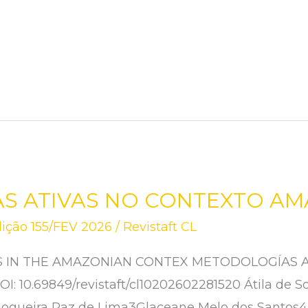
S ATIVAS NO CONTEXTO A
ição 155/FEV 2026
/
Revistaft CL
 IN THE AMAZONIAN CONTEX METODOLOGÍAS A
10.69849/revistaft/cl10202602281520 Átila de So
Nogueira Paz de Lima3Glaceane Melo dos Santos