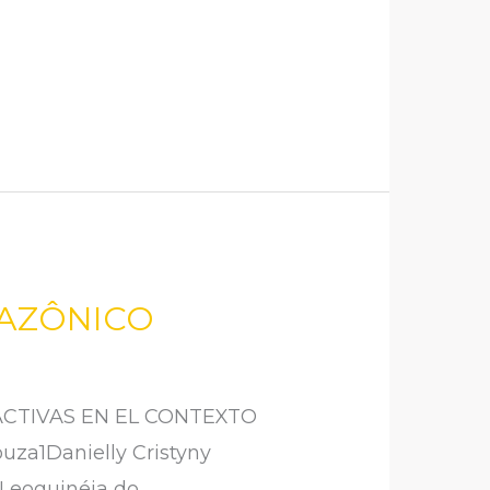
MAZÔNICO
CTIVAS EN EL CONTEXTO
uza1Danielly Cristyny
4Leoguinéia do