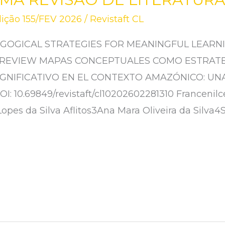
ição 155/FEV 2026
/
Revistaft CL
GOGICAL STRATEGIES FOR MEANINGFUL LEARNI
E REVIEW MAPAS CONCEPTUALES COMO ESTRAT
IGNIFICATIVO EN EL CONTEXTO AMAZÓNICO: UNA
 10.69849/revistaft/cl10202602281310 Francenilc
pes da Silva Aflitos3Ana Mara Oliveira da Silva4S