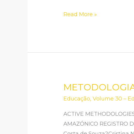
FAMÍLIA
PARA
Read More »
OS
ALUNOS
DO
1°
PERÍODO
DE
MEDICINA:
METODOLOGIA
METODOLOGIAS
FORMAÇÃO
ATIVAS
Educação
,
Volume 30 – Ed
COMO
NO
FUTUROS
ACTIVE METHODOLOGIES
CONTEXTO
MÉDICOS
AMAZÓNICO REGISTRO DOI: 
AMAZÔNICO
Costa de Souza2Cristina 