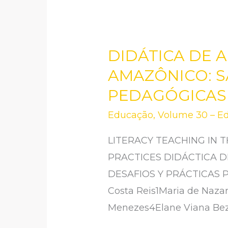
DIDÁTICA DE 
DIDÁTICA
DE
AMAZÔNICO: S
ALFABETIZAÇÃO
PEDAGÓGICAS
NO
Educação
,
Volume 30 – Ed
CONTEXTO
AMAZÔNICO:
LITERACY TEACHING IN
SABERES,
PRACTICES DIDÁCTICA D
DESAFIOS
DESAFIOS Y PRÁCTICAS PE
E
Costa Reis1Maria de Nazar
PRÁTICAS
Menezes4Elane Viana Beze
PEDAGÓGICAS