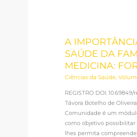
A IMPORTÂNCI
A
IMPORTÂNCIA
SAÚDE DA FAM
DO
MEDICINA: F
ENSINO
Ciências da Saúde
,
Volume
PRÁTICO
EM
REGISTRO DOI: 10.69849/re
UNIDADES
Távora Botelho de Olivei
DE
Comunidade é um módulo c
SAÚDE
como objetivo possibilita
DA
lhes permita compreender