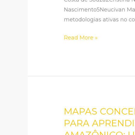
Nascimento5Neucivan Marq
metodologias ativas no co
Read More »
MAPAS CONCEI
MAPAS
CONCEITUAIS
PARA APRENDI
COMO
AMAZÔNICO: U