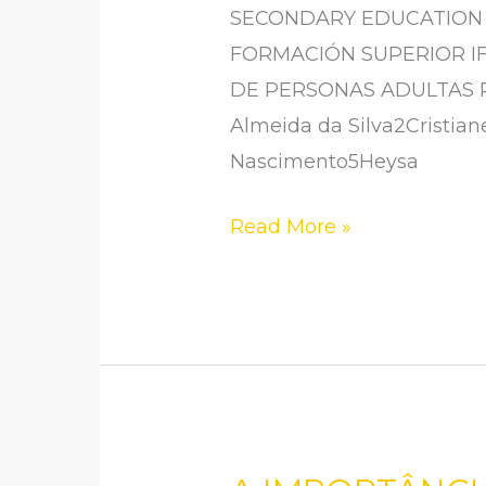
APROFUNDAMENTO
SECONDARY EDUCATION 
IFA
FORMACIÓN SUPERIOR IF
1
DE PERSONAS ADULTAS REGI
EM
Almeida da Silva2Cristia
CIÊNCIAS
Nascimento5Heysa
DA
NATUREZA
Read More »
NO
ENSINO
MÉDIO
E
NA
EDUCAÇÃO
DE