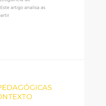
te artigo analisa as
artir
 PEDAGÓGICAS
CONTEXTO
A