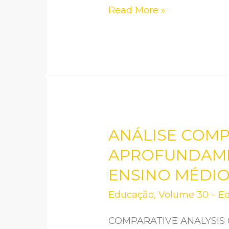
Read More »
ANÁLISE COMP
ANÁLISE
COMPARATIVA
APROFUNDAMEN
DO
ENSINO MÉDIO
ITINERÁRIO
Educação
,
Volume 30 – Ed
FORMATIVO
DE
COMPARATIVE ANALYSIS O