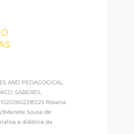
TO
AS
GES AND PEDAGOGICAL
ICO: SABERES,
l10202602281225 Rosana
va3Mariete Sousa de
alisa a didática da