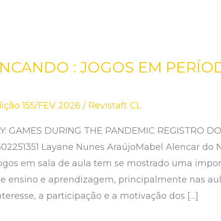
NCANDO : JOGOS EM PERÍO
ição 155/FEV 2026
/
Revistaft CL
: GAMES DURING THE PANDEMIC REGISTRO DOI
02602251351 Layane Nunes AraújoMabel Alencar do
ogos em sala de aula tem se mostrado uma impor
e ensino e aprendizagem, principalmente nas aula
teresse, a participação e a motivação dos […]