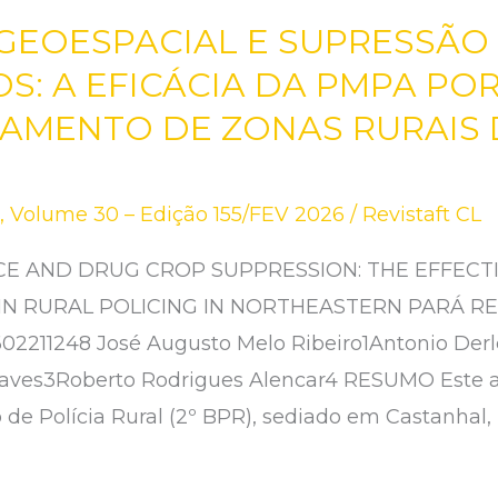
 GEOESPACIAL E SUPRESSÃO
S: A EFICÁCIA DA PMPA POR
IAMENTO DE ZONAS RURAIS
s
,
Volume 30 – Edição 155/FEV 2026
/
Revistaft CL
CE AND DRUG CROP SUPPRESSION: THE EFFECT
N RURAL POLICING IN NORTHEASTERN PARÁ RE
2602211248 José Augusto Melo Ribeiro1Antonio Der
ves3Roberto Rodrigues Alencar4 RESUMO Este art
o de Polícia Rural (2º BPR), sediado em Castanhal,