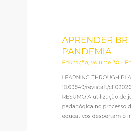
APRENDER BRI
APRENDER
BRINCANDO
PANDEMIA
:
Educação
,
Volume 30 – Ed
JOGOS
EM
LEARNING THROUGH PLAY
PERÍODO
10.69849/revistaft/cl102
DE
RESUMO A utilização de j
PANDEMIA
pedagógica no processo d
educativos despertam o in