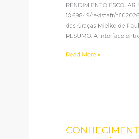
ESCOLAR:
RENDIMIENTO ESCOLAR: 
UMA
10.69849/revistaft/cl102
ANÁLISE
das Graças Mielke de Paul
SOBRE
RESUMO: A interface entr
A
PARCERIA
Read More »
FAMÍLIA-
ESCOLA
CONHECIMENT
CONHECIMENTO