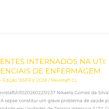
IENTES INTERNADOS NA UTI:
SENCIAIS DE ENFERMAGEM
 Edição 155/FEV 2026
/
Revistaft CL
vistaft/cl10202602251237 Nikaela Gomes da Silva1O
 sepse constitui um grave problema de saúde púb
alidade em Unidades de Terapia Intensiva (UTI). 