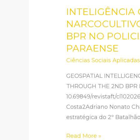
INTELIGÊNCIA
INTELIGÊNCIA
GEOESPACIAL
NARCOCULTIVO
E
BPR NO POLIC
SUPRESSÃO
PARAENSE
DE
Ciências Sociais Aplicada
NARCOCULTIVOS:
A
GEOSPATIAL INTELLIGEN
EFICÁCIA
THROUGH THE 2ND BPR I
DA
10.69849/revistaft/cl1020
PMPA
Costa2Adriano Nonato Cha
POR
estratégica do 2º Batalhã
MEIO
DO
Read More »