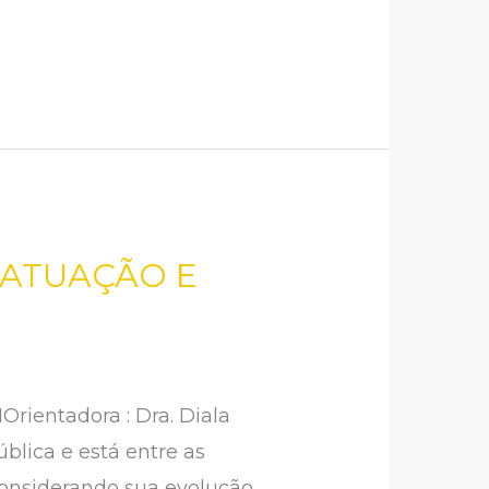
 ATUAÇÃO E
rientadora : Dra. Diala
lica e está entre as
Considerando sua evolução