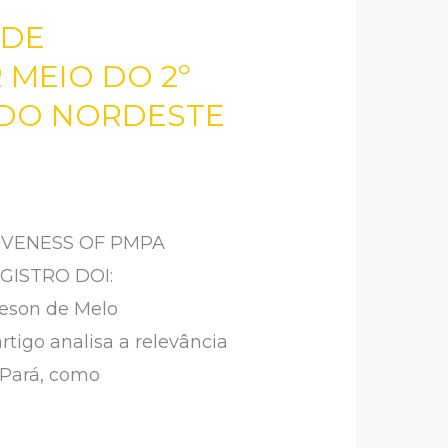
 DE
 MEIO DO 2º
 DO NORDESTE
IVENESS OF PMPA
GISTRO DOI:
leson de Melo
igo analisa a relevância
 Pará, como