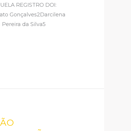
UELA REGISTRO DOI:
nato Gonçalves2Darcilena
 Pereira da Silva5
ÇÃO