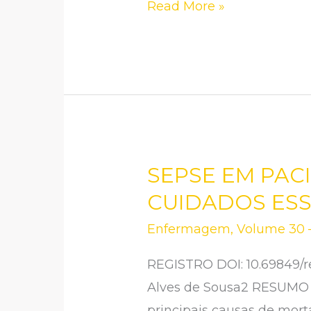
Read More »
SEPSE EM PAC
SEPSE
EM
CUIDADOS ES
PACIENTES
Enfermagem
,
Volume 30 –
INTERNADOS
NA
REGISTRO DOI: 10.69849/re
UTI:
Alves de Sousa2 RESUMO A
ATUAÇÃO
principais causas de mort