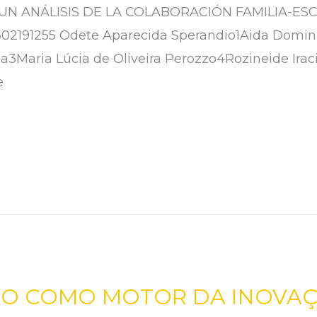
UN ANÁLISIS DE LA COLABORACIÓN FAMILIA-ESC
02602191255 Odete Aparecida Sperandio1Aida Domi
a3Maria Lúcia de Oliveira Perozzo4Rozineide Iraci
e
O COMO MOTOR DA INOVA