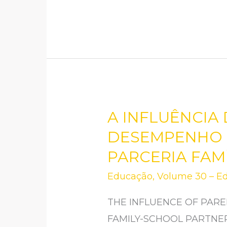
2º
BPR
NO
POLICIAMENTO
DE
ZONAS
RURAIS
A INFLUÊNCIA
A
DO
INFLUÊNCIA
DESEMPENHO E
NORDESTE
DA
PARCERIA FAM
PARAENSE
PARTICIPAÇÃO
Educação
,
Volume 30 – Ed
PARENTAL
NO
THE INFLUENCE OF PARE
DESEMPENHO
FAMILY-SCHOOL PARTNER