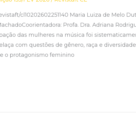
vistaft/cl10202602251140 Maria Luiza de Melo Dut
MachadoCoorientadora: Profa. Dra. Adriana Rodri
icipação das mulheres na música foi sistematicam
laça com questões de gênero, raça e diversidade 
bre o protagonismo feminino