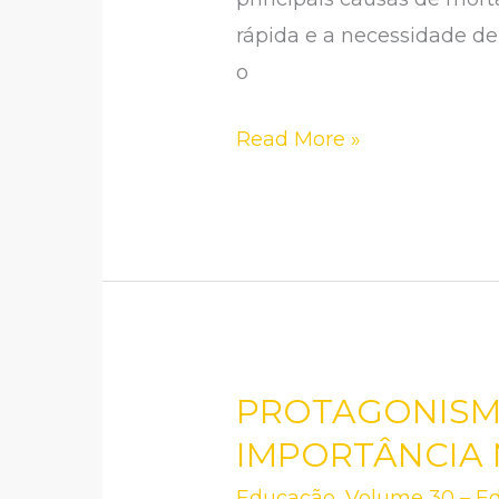
E
rápida e a necessidade de
CUIDADOS
o
ESSENCIAIS
Read More »
DE
ENFERMAGEM
PROTAGONISMO
PROTAGONISMO
FEMININO
IMPORTÂNCIA
NA
Educação
,
Volume 30 – Ed