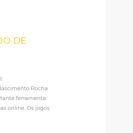
DO DE
:
 Nascimento Rocha
tante ferramenta
s online. Os jogos