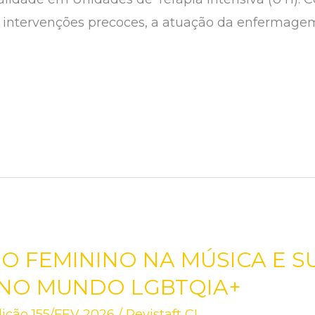
 intervenções precoces, a atuação da enfermagem
 FEMININO NA MÚSICA E S
 NO MUNDO LGBTQIA+
ição 155/FEV 2026
/
Revistaft CL