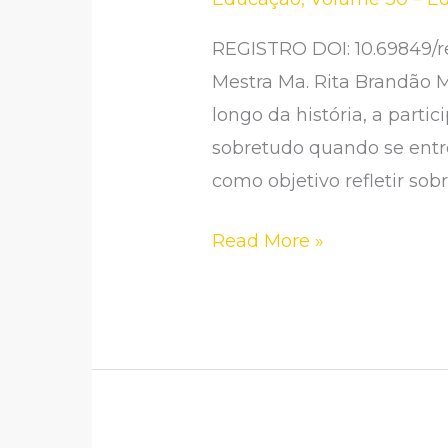
MÚSICA
E
REGISTRO DOI: 10.69849/re
SUA
Mestra Ma. Rita Brandão 
IMPORTÂNCIA
longo da história, a part
NO
sobretudo quando se entre
MUNDO
como objetivo refletir so
LGBTQIA+
Read More »