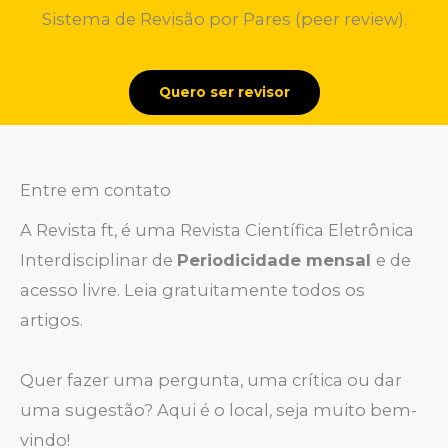
Sistema de Revisão por Pares (peer review).
Quero ser revisor
Entre em contato
A Revista ft, é uma Revista Científica Eletrônica
Interdisciplinar de
Periodicidade mensal
e de
acesso livre. Leia gratuitamente todos os
artigos.
Quer fazer uma pergunta, uma crítica ou dar
uma sugestão? Aqui é o local, seja muito bem-
vindo!