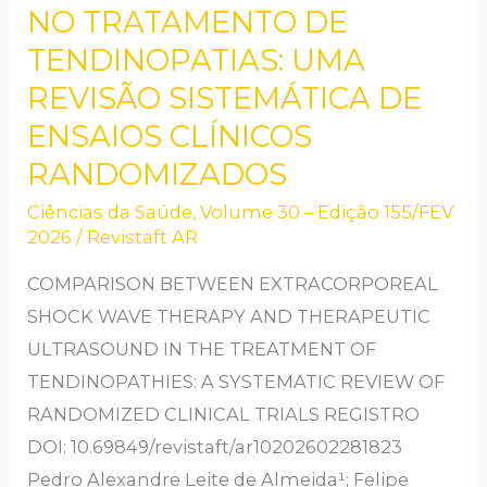
NO TRATAMENTO DE
CHOQUE
TENDINOPATIAS: UMA
EXTRACORPÓREAS
E
REVISÃO SISTEMÁTICA DE
ULTRASSOM
ENSAIOS CLÍNICOS
TERAPÊUTICO
RANDOMIZADOS
NO
Ciências da Saúde
,
Volume 30 – Edição 155/FEV
TRATAMENTO
2026
/
Revistaft AR
DE
COMPARISON BETWEEN EXTRACORPOREAL
TENDINOPATIAS:
SHOCK WAVE THERAPY AND THERAPEUTIC
UMA
ULTRASOUND IN THE TREATMENT OF
REVISÃO
TENDINOPATHIES: A SYSTEMATIC REVIEW OF
SISTEMÁTICA
RANDOMIZED CLINICAL TRIALS REGISTRO
DE
DOI: 10.69849/revistaft/ar10202602281823
ENSAIOS
Pedro Alexandre Leite de Almeida¹; Felipe
CLÍNICOS