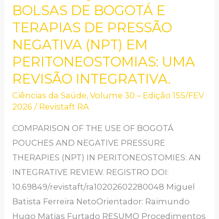
DO
BOLSAS DE BOGOTÁ E
USO
TERAPIAS DE PRESSÃO
DE
NEGATIVA (NPT) EM
BOLSAS
PERITONEOSTOMIAS: UMA
DE
REVISÃO INTEGRATIVA.
BOGOTÁ
E
Ciências da Saúde
,
Volume 30 – Edição 155/FEV
2026
/
Revistaft RA
TERAPIAS
DE
COMPARISON OF THE USE OF BOGOTÁ
PRESSÃO
POUCHES AND NEGATIVE PRESSURE
NEGATIVA
THERAPIES (NPT) IN PERITONEOSTOMIES: AN
(NPT)
INTEGRATIVE REVIEW. REGISTRO DOI:
EM
10.69849/revistaft/ra10202602280048 Miguel
PERITONEOSTOMIAS:
Batista Ferreira NetoOrientador: Raimundo
UMA
Hugo Matias Furtado RESUMO Procedimentos