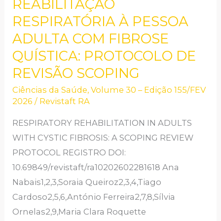
REABILITAÇÃO
REABILITAÇÃO
RESPIRATÓRIA
RESPIRATÓRIA À PESSOA
À
ADULTA COM FIBROSE
PESSOA
QUÍSTICA: PROTOCOLO DE
ADULTA
REVISÃO SCOPING
COM
Ciências da Saúde
,
Volume 30 – Edição 155/FEV
FIBROSE
2026
/
Revistaft RA
QUÍSTICA:
PROTOCOLO
RESPIRATORY REHABILITATION IN ADULTS
DE
WITH CYSTIC FIBROSIS: A SCOPING REVIEW
REVISÃO
PROTOCOL REGISTRO DOI:
SCOPING
10.69849/revistaft/ra10202602281618 Ana
Nabais1,2,3,Soraia Queiroz2,3,4,Tiago
Cardoso2,5,6,António Ferreira2,7,8,Sílvia
Ornelas2,9,Maria Clara Roquette