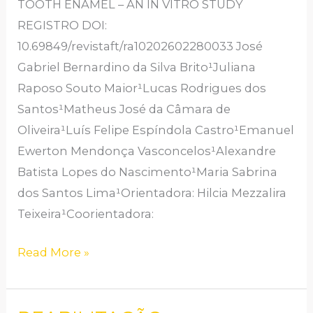
TOOTH ENAMEL – AN IN VITRO STUDY
DENTES
REGISTRO DOI:
BOVINOS
10.69849/revistaft/ra10202602280033 José
–
Gabriel Bernardino da Silva Brito¹Juliana
ESTUDO
Raposo Souto Maior¹Lucas Rodrigues dos
IN
Santos¹Matheus José da Câmara de
VITRO
Oliveira¹Luís Felipe Espíndola Castro¹Emanuel
Ewerton Mendonça Vasconcelos¹Alexandre
Batista Lopes do Nascimento¹Maria Sabrina
dos Santos Lima¹Orientadora: Hilcia Mezzalira
Teixeira¹Coorientadora:
Read More »