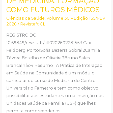
DE MEDICINA: FORMAÇÃO
EM
COMO FUTUROS MÉDICOS
UNIDADES
DE
Ciências da Saúde
,
Volume 30 – Edição 155/FEV
2026
/
Revistaft CL
SAÚDE
DA
REGISTRO DOI:
FAMÍLIA
10.69849/revistaft/cl10202602281553 Caio
PARA
Feldberg Porto1Sofia Bezerra Sobral2Camila
OS
Távora Botelho de Oliveira3Bruno Sales
ALUNOS
Brancalhão4 Resumo A Prática de Interação
DO
em Saúde na Comunidade é um módulo
1°
curricular do curso de Medicina do Centro
PERÍODO
Universitário Fametro e tem como objetivo
DE
possibilitar aos estudantes uma inserção nas
MEDICINA:
Unidades Saúde da Família (USF) que lhes
FORMAÇÃO
permita compreender os