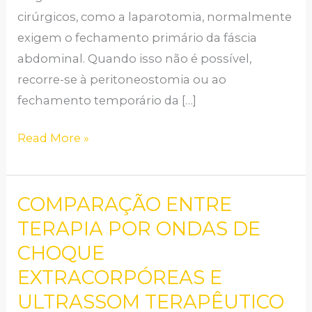
REVISÃO
cirúrgicos, como a laparotomia, normalmente
INTEGRATIVA.
exigem o fechamento primário da fáscia
abdominal. Quando isso não é possível,
recorre-se à peritoneostomia ou ao
fechamento temporário da […]
Read More »
COMPARAÇÃO ENTRE
COMPARAÇÃO
ENTRE
TERAPIA POR ONDAS DE
TERAPIA
CHOQUE
POR
EXTRACORPÓREAS E
ONDAS
ULTRASSOM TERAPÊUTICO
DE