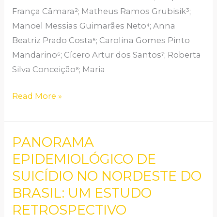
França Câmara²; Matheus Ramos Grubisik³;
RANDOMIZADOS
Manoel Messias Guimarães Neto⁴; Anna
Beatriz Prado Costa⁵; Carolina Gomes Pinto
Mandarino⁶; Cícero Artur dos Santos⁷; Roberta
Silva Conceição⁸; Maria
Read More »
PANORAMA
PANORAMA
EPIDEMIOLÓGICO
EPIDEMIOLÓGICO DE
DE
SUICÍDIO NO NORDESTE DO
SUICÍDIO
BRASIL: UM ESTUDO
NO
RETROSPECTIVO
NORDESTE