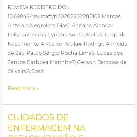
PÚBLICA:
REVIEW REGISTRO DOI:
UMA
10.69849/revistaft/ni10202602282102 Marcos
REVISÃO
Antonio Negreiros Dias1; Adriana Alencar
DE
Feitosa2; Frank Cynatra Sousa Melo3; Tiago do
LITERATURA
Nascimento Alves de Paula4; Rodrigo Almeida
de Sá5; Paulo Sérgio Rocha Lima6; Lucas dos
Santos Barbosa Marinho7; Gerson Barbosa de
Oliveira8; José
Read More »
CUIDADOS DE
CUIDADOS
DE
ENFERMAGEM NA
ENFERMAGEM