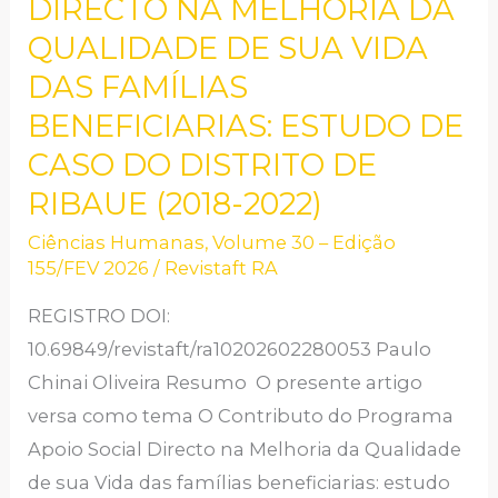
DIRECTO NA MELHORIA DA
PROGRAMA
QUALIDADE DE SUA VIDA
APOIO
DAS FAMÍLIAS
SOCIAL
BENEFICIARIAS: ESTUDO DE
DIRECTO
CASO DO DISTRITO DE
NA
MELHORIA
RIBAUE (2018-2022)
DA
Ciências Humanas
,
Volume 30 – Edição
QUALIDADE
155/FEV 2026
/
Revistaft RA
DE
REGISTRO DOI:
SUA
10.69849/revistaft/ra10202602280053 Paulo
VIDA
Chinai Oliveira Resumo O presente artigo
DAS
versa como tema O Contributo do Programa
FAMÍLIAS
Apoio Social Directo na Melhoria da Qualidade
BENEFICIARIAS:
de sua Vida das famílias beneficiarias: estudo
ESTUDO