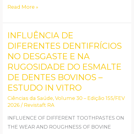
Read More »
INFLUÊNCIA DE
INFLUÊNCIA
DE
DIFERENTES DENTIFRÍCIOS
DIFERENTES
NO DESGASTE E NA
DENTIFRÍCIOS
RUGOSIDADE DO ESMALTE
NO
DE DENTES BOVINOS –
DESGASTE
ESTUDO IN VITRO
E
NA
Ciências da Saúde
,
Volume 30 – Edição 155/FEV
2026
/
Revistaft RA
RUGOSIDADE
DO
INFLUENCE OF DIFFERENT TOOTHPASTES ON
ESMALTE
THE WEAR AND ROUGHNESS OF BOVINE
DE