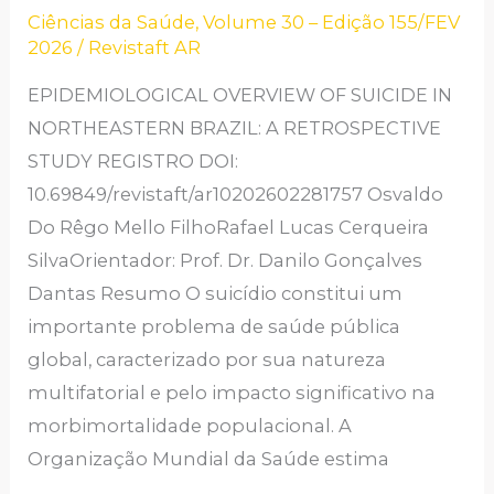
Ciências da Saúde
,
Volume 30 – Edição 155/FEV
DO
2026
/
Revistaft AR
BRASIL:
UM
EPIDEMIOLOGICAL OVERVIEW OF SUICIDE IN
ESTUDO
NORTHEASTERN BRAZIL: A RETROSPECTIVE
RETROSPECTIVO
STUDY REGISTRO DOI:
10.69849/revistaft/ar10202602281757 Osvaldo
Do Rêgo Mello FilhoRafael Lucas Cerqueira
SilvaOrientador: Prof. Dr. Danilo Gonçalves
Dantas Resumo O suicídio constitui um
importante problema de saúde pública
global, caracterizado por sua natureza
multifatorial e pelo impacto significativo na
morbimortalidade populacional. A
Organização Mundial da Saúde estima