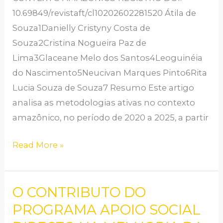
10.69849/revistaft/cl10202602281520 Átila de
Souza1Danielly Cristyny Costa de
Souza2Cristina Nogueira Paz de
Lima3Glaceane Melo dos Santos4Leoguinéia
do Nascimento5Neucivan Marques Pinto6Rita
Lucia Souza de Souza7 Resumo Este artigo
analisa as metodologias ativas no contexto
amazônico, no período de 2020 a 2025, a partir
Read More »
O CONTRIBUTO DO
O
CONTRIBUTO
PROGRAMA APOIO SOCIAL
DO