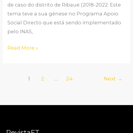
de caso do distrito de Ribaue (2018-2022. Este
DE
tema teve a sua génese no Programa Apoio
CASO
Social Directo que está sendo implementado
DO
pelo INAS,
DISTRITO
DE
Read More »
RIBAUE
(2018-
2022)
1
2
…
24
Next
→
RevistaFT