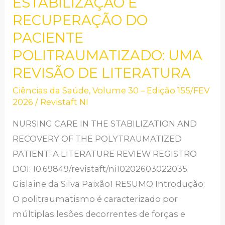
ESTABILIZAÇÃO E
NA
RECUPERAÇÃO DO
ESTABILIZAÇÃO
PACIENTE
E
POLITRAUMATIZADO: UMA
RECUPERAÇÃO
REVISÃO DE LITERATURA
DO
PACIENTE
Ciências da Saúde
,
Volume 30 – Edição 155/FEV
POLITRAUMATIZADO:
2026
/
Revistaft NI
UMA
NURSING CARE IN THE STABILIZATION AND
REVISÃO
RECOVERY OF THE POLYTRAUMATIZED
DE
PATIENT: A LITERATURE REVIEW REGISTRO
LITERATURA
DOI: 10.69849/revistaft/ni10202603022035
Gislaine da Silva Paixão1 RESUMO Introdução:
O politraumatismo é caracterizado por
múltiplas lesões decorrentes de forças e