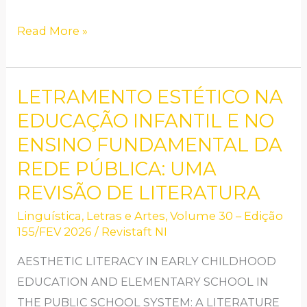
COMO
FUTUROS
Read More »
MÉDICOS
LETRAMENTO ESTÉTICO NA
LETRAMENTO
ESTÉTICO
EDUCAÇÃO INFANTIL E NO
NA
ENSINO FUNDAMENTAL DA
EDUCAÇÃO
REDE PÚBLICA: UMA
INFANTIL
REVISÃO DE LITERATURA
E
Linguística, Letras e Artes
,
Volume 30 – Edição
NO
155/FEV 2026
/
Revistaft NI
ENSINO
FUNDAMENTAL
AESTHETIC LITERACY IN EARLY CHILDHOOD
DA
EDUCATION AND ELEMENTARY SCHOOL IN
REDE
THE PUBLIC SCHOOL SYSTEM: A LITERATURE