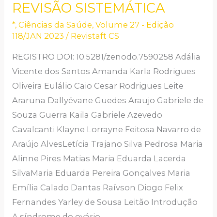
REVISÃO SISTEMÁTICA
TRATAMENTO
*
,
Ciências da Saúde
,
Volume 27 - Edição
DA
118/JAN 2023
/
Revistaft CS
SÍNDROME
DOS
REGISTRO DOI: 10.5281/zenodo.7590258 Adália
OVÁRIOS
Vicente dos Santos Amanda Karla Rodrigues
POLICÍSTICOS:
Oliveira Eulálio Caio Cesar Rodrigues Leite
UMA
Araruna Dallyévane Guedes Araujo Gabriele de
REVISÃO
Souza Guerra Kaila Gabriele Azevedo
SISTEMÁTICA
Cavalcanti Klayne Lorrayne Feitosa Navarro de
Araújo AlvesLetícia Trajano Silva Pedrosa Maria
Alinne Pires Matias Maria Eduarda Lacerda
SilvaMaria Eduarda Pereira Gonçalves Maria
Emília Calado Dantas Raívson Diogo Felix
Fernandes Yarley de Sousa Leitão Introdução
A síndrome do ovário