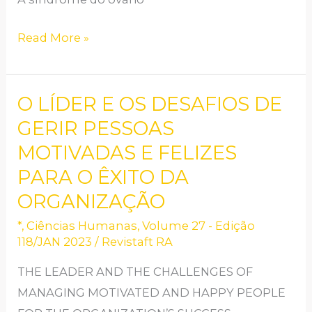
Read More »
O LÍDER E OS DESAFIOS DE
O
LÍDER
GERIR PESSOAS
E
MOTIVADAS E FELIZES
OS
PARA O ÊXITO DA
DESAFIOS
ORGANIZAÇÃO
DE
*
,
Ciências Humanas
,
Volume 27 - Edição
GERIR
118/JAN 2023
/
Revistaft RA
PESSOAS
MOTIVADAS
THE LEADER AND THE CHALLENGES OF
E
MANAGING MOTIVATED AND HAPPY PEOPLE
FELIZES