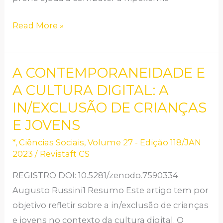
Read More »
A CONTEMPORANEIDADE E
A
CONTEMPORANEIDADE
A CULTURA DIGITAL: A
E
IN/EXCLUSÃO DE CRIANÇAS
A
E JOVENS
CULTURA
*
,
Ciências Sociais
,
Volume 27 - Edição 118/JAN
DIGITAL:
2023
/
Revistaft CS
A
REGISTRO DOI: 10.5281/zenodo.7590334
IN/EXCLUSÃO
Augusto Russini1 Resumo Este artigo tem por
DE
objetivo refletir sobre a in/exclusão de crianças
CRIANÇAS
e jovens no contexto da cultura digital. O
E