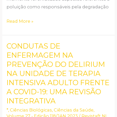
poluição como responsáveis pela degradação
Read More »
CONDUTAS DE
CONDUTAS
DE
ENFERMAGEM NA
ENFERMAGEM
PREVENÇÃO DO DELIRIUM
NA
NA UNIDADE DE TERAPIA
PREVENÇÃO
INTENSIVA ADULTO FRENTE
DO
A COVID-19: UMA REVISÃO
DELIRIUM
INTEGRATIVA
NA
UNIDADE
*
,
Ciências Biológicas
,
Ciências da Saúde
,
DE
Volume 27 - Edição 118/JAN 2023
/
Revistaft NI