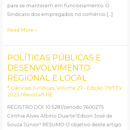
para se manterem em funcionamento. O
Sindicato dos empregados no comércio […]
Read More »
POLÍTICAS PÚBLICAS E
POLÍTICAS
PÚBLICAS
DESENVOLVIMENTO
E
REGIONAL E LOCAL
DESENVOLVIMENTO
*
,
Ciências Jurídicas
,
Volume 27 - Edição 119/FEV
REGIONAL
2023
/
Revistaft HE
E
REGISTRO DOI: 10.5281/zenodo.7600275
LOCAL
Cinthia Alves Albino Duarte¹Edson José de
Souza Júnior² RESUMO O objetivo deste artigo