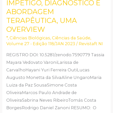
IMPETIGO, DIAGNÓSTICO E
IMPETIGO,
DIAGNÓSTICO
ABORDAGEM
E
TERAPÊUTICA, UMA
ABORDAGEM
OVERVIEW
TERAPÊUTICA,
*
,
Ciências Biológicas
,
Ciências da Saúde
,
UMA
Volume 27 - Edição 118/JAN 2023
/
Revistaft NI
OVERVIEW
REGISTRO DOI: 10.5281/zenodo.7590779 Tassia
Mayara Vedovato VaroniLarissa de
CarvalhoHayani Yuri Ferreira OutiLucas
Augusto Monetta da SilvaAline UngaroMaria
Luiza da Paz SousaSimone Costa
OliveiraMarcos Paulo Andrade de
OliveiraSabrina Neves RibeiroTomás Costa
BorgesRodrigo Daniel Zanoni RESUMO: O