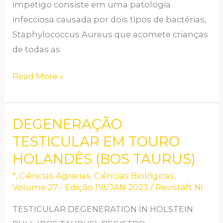
impetigo consiste em uma patologia
infecciosa causada por dois tipos de bactérias,
Staphylococcus Aureus que acomete crianças
de todas as
Read More »
DEGENERAÇÃO
DEGENERAÇÃO
TESTICULAR
TESTICULAR EM TOURO
EM
HOLANDÊS (BOS TAURUS)
TOURO
*
,
Ciências Agrárias
,
Ciências Biológicas
,
HOLANDÊS
Volume 27 - Edição 118/JAN 2023
/
Revistaft NI
(BOS
TESTICULAR DEGENERATION IN HOLSTEIN
TAURUS)