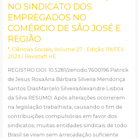
DE
NO SINDICATO DOS
COMUNICAÇÃO
EMPREGADOS NO
NO
COMÉRCIO DE SÃO JOSÉ E
SINDICATO
REGIÃO
DOS
*
,
Ciências Sociais
,
Volume 27 - Edição 119/FEV
EMPREGADOS
2023
/
Revistaft HE
NO
COMÉRCIO
REGISTRO DOI: 10.5281/zenodo.7600196 Patrick
DE
de Jesus RosaAna Bárbara Silveira Mendonça
SÃO
Santos DiasMarcelo SilveiraAlexandre Lisboa
JOSÉ
da Silva RESUMO: Após alterações ocorrerem
E
na legislação trabalhista, causando o fim de
REGIÃO
contribuições compulsórias em favor dos
sindicatos, muitas entidades sindicais de todo
Brasil se viram sem arrecadação suficiente