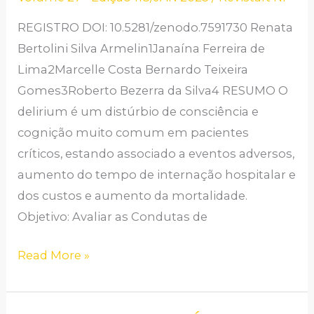
TERAPIA
REGISTRO DOI: 10.5281/zenodo.7591730 Renata
INTENSIVA
Bertolini Silva Armelin1Janaína Ferreira de
ADULTO
Lima2Marcelle Costa Bernardo Teixeira
FRENTE
Gomes3Roberto Bezerra da Silva4 RESUMO O
A
delirium é um distúrbio de consciência e
COVID-
cognição muito comum em pacientes
19:
críticos, estando associado a eventos adversos,
UMA
aumento do tempo de internação hospitalar e
REVISÃO
dos custos e aumento da mortalidade.
INTEGRATIVA
Objetivo: Avaliar as Condutas de
Read More »