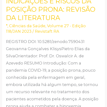
INDICAÇÕES E RISCOS DA
INDICAÇÕES
E
POSIÇÃO PRONA: REVISÃO
RISCOS
DA LITERATURA
DA
*
,
Ciências da Saúde
,
Volume 27 - Edição
POSIÇÃO
118/JAN 2023
/
Revistaft RA
PRONA:
REGISTRO DOI: 10.5281/zenodo.7590431
REVISÃO
Geovanna Gonçalves KlisysPietro Elias da
DA
SilvaOrientador: Prof. Dr. Oswalcir A. de
LITERATURA
Azevedo RESUMO Introdução: Com a
pandemia COVID-19, a posição prona, pouco
conhecida pela enfermagem em geral,
embora utilizada há algum tempo, se tornou
um recurso relevante no tratamento dos
pacientes acometidos pela doença. A posição
prona ajuda a combater a hipoxemia