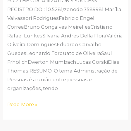
FOR THE ORGANIZATION’S SUCCESS
PARA
REGISTRO DOI: 10.5281/zenodo.7589981 Marília
O
Valvassori RodriguesFabrício Engel
ÊXITO
CorreaBruno Gonçalves MeirellesCristiano
DA
Rafael LunkesSilvana Andres Della FloraValéria
ORGANIZAÇÃO
Oliveira DominguesEduardo Carvalho
GuedesLeonardo Torquato de OliveiraSaul
FrholichEwerton MumbachLucas GorskiElias
Thomas RESUMO: O tema Administração de
Pessoas é a união entre pessoas e
organizações, tendo
Read More »