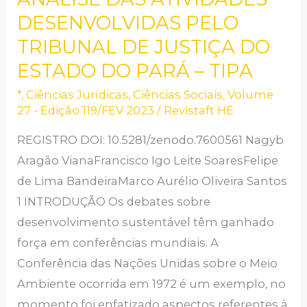
PÚBLICAS:
DESENVOLVIDAS PELO
ANÁLISE
TRIBUNAL DE JUSTIÇA DO
DAS
ESTADO DO PARÁ – TIPA
ATIVIDADES
DESENVOLVIDAS
*
,
Ciências Jurídicas
,
Ciências Sociais
,
Volume
PELO
27 - Edição 119/FEV 2023
/
Revistaft HE
TRIBUNAL
REGISTRO DOI: 10.5281/zenodo.7600561 Nagyb
DE
Aragão VianaFrancisco Igo Leite SoaresFelipe
JUSTIÇA
de Lima BandeiraMarco Aurélio Oliveira Santos
DO
1 INTRODUÇÃO Os debates sobre
ESTADO
desenvolvimento sustentável têm ganhado
DO
força em conferências mundiais. A
PARÁ
Conferência das Nações Unidas sobre o Meio
–
Ambiente ocorrida em 1972 é um exemplo, no
TIPA
momento foi enfatizado aspectos referentes à