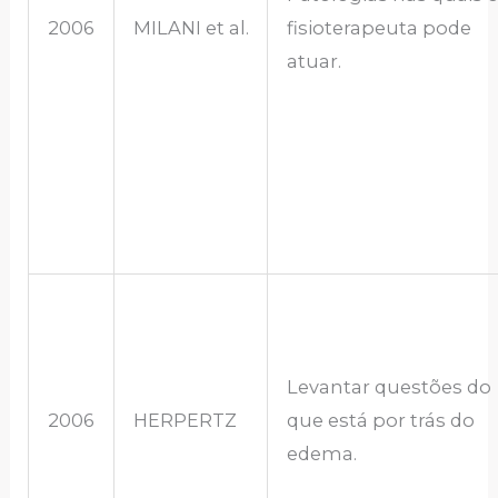
2006
MILANI et al.
fisioterapeuta pode
atuar.
Levantar questões do
2006
HERPERTZ
que está por trás do
edema.