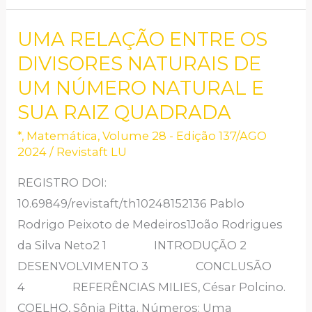
UMA RELAÇÃO ENTRE OS
UMA
RELAÇÃO
DIVISORES NATURAIS DE
ENTRE
UM NÚMERO NATURAL E
OS
SUA RAIZ QUADRADA
DIVISORES
*
,
Matemática
,
Volume 28 - Edição 137/AGO
NATURAIS
2024
/
Revistaft LU
DE
REGISTRO DOI:
UM
10.69849/revistaft/th10248152136 Pablo
NÚMERO
Rodrigo Peixoto de Medeiros1João Rodrigues
NATURAL
da Silva Neto2 1 INTRODUÇÃO 2
E
DESENVOLVIMENTO 3 CONCLUSÃO
SUA
4 REFERÊNCIAS MILIES, César Polcino.
RAIZ
COELHO, Sônia Pitta. Números: Uma
QUADRADA