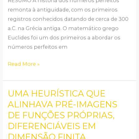
RESUMO A história dos números perfeitos
remonta à antiguidade, com os primeiros
registros conhecidos datando de cerca de 300
a.C. na Grécia antiga. O matemático grego
Euclides foi um dos primeiros a abordar os
números perfeitos em
Read More »
UMA HEURÍSTICA QUE
UMA
HEURÍSTICA
ALINHAVA PRÉ-IMAGENS
QUE
DE FUNÇÕES PRÓPRIAS,
ALINHAVA
DIFERENCIÁVEIS EM
PRÉ-
DIMENSÃO FINITA