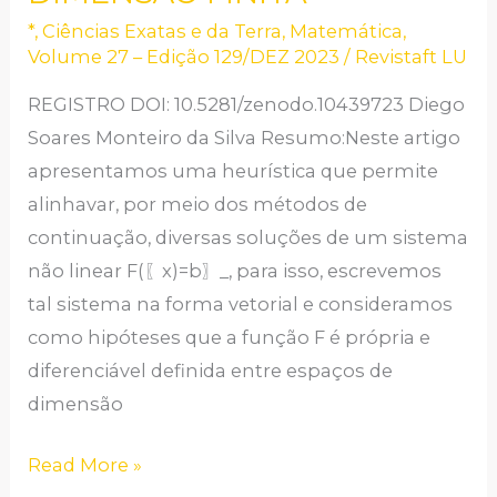
IMAGENS
*
,
Ciências Exatas e da Terra
,
Matemática
,
DE
Volume 27 – Edição 129/DEZ 2023
/
Revistaft LU
FUNÇÕES
PRÓPRIAS,
REGISTRO DOI: 10.5281/zenodo.10439723 Diego
DIFERENCIÁVEIS
Soares Monteiro da Silva Resumo:Neste artigo
EM
apresentamos uma heurística que permite
DIMENSÃO
alinhavar, por meio dos métodos de
FINITA
continuação, diversas soluções de um sistema
não linear F(〖x)=b〗_, para isso, escrevemos
tal sistema na forma vetorial e consideramos
como hipóteses que a função F é própria e
diferenciável definida entre espaços de
dimensão
Read More »