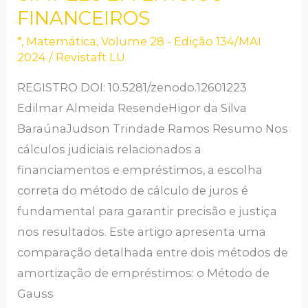
FINANCEIROS
ENTRE
OS
*
,
Matemática
,
Volume 28 - Edição 134/MAI
MÉTODOS
2024
/
Revistaft LU
DE
REGISTRO DOI: 10.5281/zenodo.12601223
GAUSS
Edilmar Almeida ResendeHigor da Silva
E
BaraúnaJudson Trindade Ramos Resumo Nos
EQUIVALÊNCIA
cálculos judiciais relacionados a
A
financiamentos e empréstimos, a escolha
JUROS
correta do método de cálculo de juros é
SIMPLES
fundamental para garantir precisão e justiça
EM
nos resultados. Este artigo apresenta uma
LITÍGIOS
comparação detalhada entre dois métodos de
FINANCEIROS
amortização de empréstimos: o Método de
Gauss