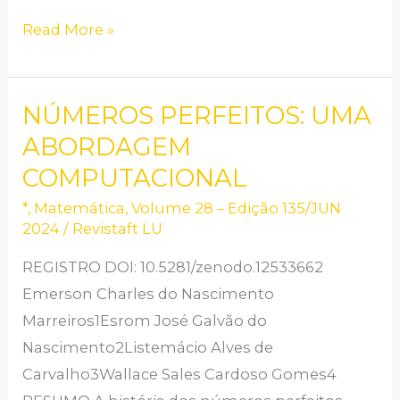
Read More »
NÚMEROS PERFEITOS: UMA
NÚMEROS
PERFEITOS:
ABORDAGEM
UMA
COMPUTACIONAL
ABORDAGEM
*
,
Matemática
,
Volume 28 – Edição 135/JUN
COMPUTACIONAL
2024
/
Revistaft LU
REGISTRO DOI: 10.5281/zenodo.12533662
Emerson Charles do Nascimento
Marreiros1Esrom José Galvão do
Nascimento2Listemácio Alves de
Carvalho3Wallace Sales Cardoso Gomes4