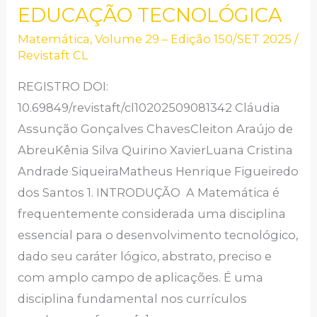
APLICADA
EDUCAÇÃO TECNOLÓGICA
A
Matemática
,
Volume 29 – Edição 150/SET 2025
/
EDUCAÇÃO
Revistaft CL
TECNOLÓGICA
REGISTRO DOI:
10.69849/revistaft/cl10202509081342 Cláudia
Assunção Gonçalves ChavesCleiton Araújo de
AbreuKênia Silva Quirino XavierLuana Cristina
Andrade SiqueiraMatheus Henrique Figueiredo
dos Santos 1. INTRODUÇÃO A Matemática é
frequentemente considerada uma disciplina
essencial para o desenvolvimento tecnológico,
dado seu caráter lógico, abstrato, preciso e
com amplo campo de aplicações. É uma
disciplina fundamental nos currículos