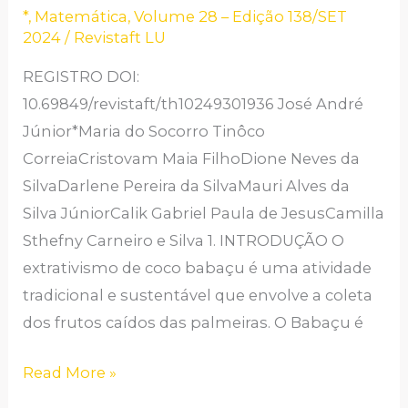
COCO
*
,
Matemática
,
Volume 28 – Edição 138/SET
2024
/
Revistaft LU
BABAÇU
NO
REGISTRO DOI:
MUNICÍPIO
10.69849/revistaft/th10249301936 José André
DE
Júnior*Maria do Socorro Tinôco
BABAÇULÂNCIA-
CorreiaCristovam Maia FilhoDione Neves da
TO
SilvaDarlene Pereira da SilvaMauri Alves da
Silva JúniorCalik Gabriel Paula de JesusCamilla
Sthefny Carneiro e Silva 1. INTRODUÇÃO O
extrativismo de coco babaçu é uma atividade
tradicional e sustentável que envolve a coleta
dos frutos caídos das palmeiras. O Babaçu é
Read More »