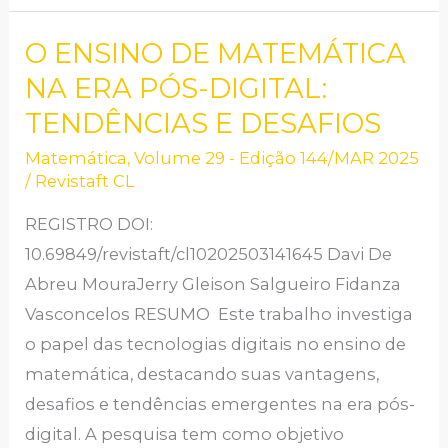
O ENSINO DE MATEMÁTICA
O
ENSINO
NA ERA PÓS-DIGITAL:
DE
TENDÊNCIAS E DESAFIOS
MATEMÁTICA
Matemática
,
Volume 29 - Edição 144/MAR 2025
NA
/
Revistaft CL
ERA
REGISTRO DOI:
PÓS-
10.69849/revistaft/cl10202503141645 Davi De
DIGITAL:
Abreu MouraJerry Gleison Salgueiro Fidanza
TENDÊNCIAS
Vasconcelos RESUMO Este trabalho investiga
E
o papel das tecnologias digitais no ensino de
DESAFIOS
matemática, destacando suas vantagens,
desafios e tendências emergentes na era pós-
digital. A pesquisa tem como objetivo