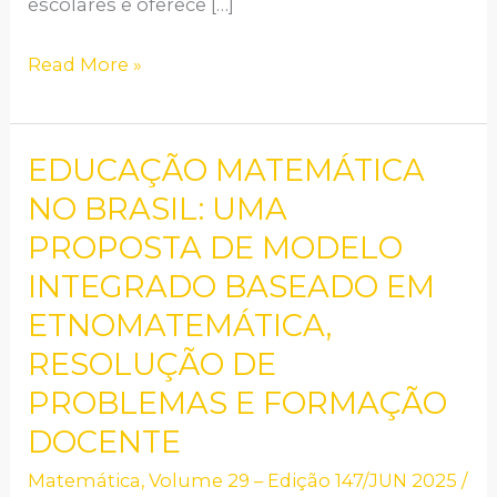
escolares e oferece […]
Read More »
EDUCAÇÃO MATEMÁTICA
EDUCAÇÃO
MATEMÁTICA
NO BRASIL: UMA
NO
PROPOSTA DE MODELO
BRASIL:
INTEGRADO BASEADO EM
UMA
ETNOMATEMÁTICA,
PROPOSTA
RESOLUÇÃO DE
DE
PROBLEMAS E FORMAÇÃO
MODELO
INTEGRADO
DOCENTE
BASEADO
Matemática
,
Volume 29 – Edição 147/JUN 2025
/