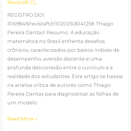
EM
Revistaft CL
ETNOMATEMÁTICA,
REGISTRO DOI:
RESOLUÇÃO
10.69849/revistaft/cl10202506141258 Thiago
DE
Pereira Dantas1 Resumo A educação
PROBLEMAS
matemática no Brasil enfrenta desafios
E
crônicos, caracterizados por baixos índices de
FORMAÇÃO
desempenho, aversão discente e uma
DOCENTE
profunda desconexão entre o currículo e a
realidade dos estudantes. Este artigo se baseia
na análise crítica de autores como Thiago
Pereira Dantas para diagnosticar as falhas de
um modelo
Read More »