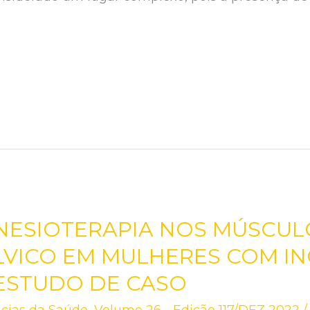
INESIOTERAPIA NOS MÚSCU
VICO EM MULHERES COM I
 ESTUDO DE CASO