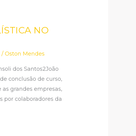
ÍSTICA NO
2
/
Oston Mendes
nsoli dos Santos2João
de conclusão de curso,
e as grandes empresas,
os por colaboradores da