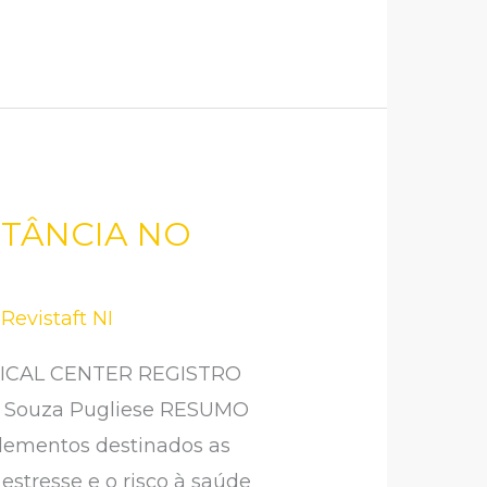
RTÂNCIA NO
/
Revistaft NI
ICAL CENTER REGISTRO
ana Souza Pugliese RESUMO
elementos destinados as
estresse e o risco à saúde