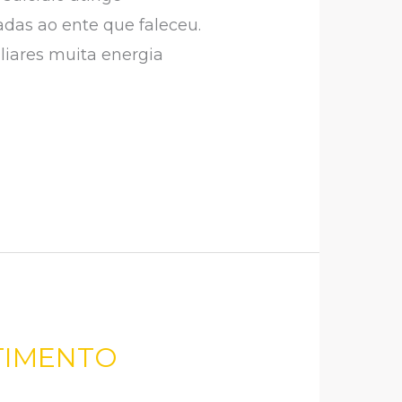
adas ao ente que faleceu.
iliares muita energia
TIMENTO