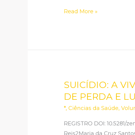
ACIDENTE
VASCULAR
Read More »
CEREBRAL
(AVC):
REVISÃO
DE
LITERATURA
SUICÍDIO: A V
SUICÍDIO:
A
DE PERDA E L
VIVÊNCIA
*
,
Ciências da Saúde
,
Volu
DE
QUEM
REGISTRO DOI: 10.5281/ze
FICA
Reis2Maria da Cruz Santo