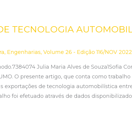
E TECNOLOGIA AUTOMOBIL
ra
,
Engenharias
,
Volume 26 - Edição 116/NOV 202
odo.7384074 Julia Maria Alves de Souza1Sofia Co
MO. O presente artigo, que conta como trabalho 
s exportações de tecnologia automobilística entr
alho foi efetuado através de dados disponibilizad