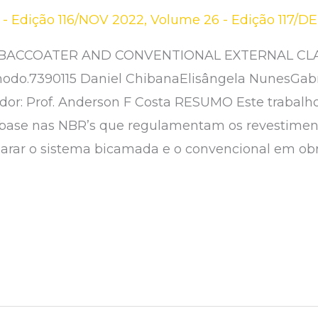
- Edição 116/NOV 2022
,
Volume 26 - Edição 117/D
BACCOATER AND CONVENTIONAL EXTERNAL CL
nodo.7390115 Daniel ChibanaElisângela NunesGab
ador: Prof. Anderson F Costa RESUMO Este trabal
 base nas NBR’s que regulamentam os revestime
parar o sistema bicamada e o convencional em obr