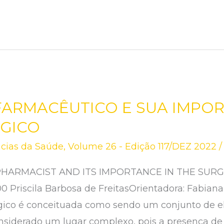
ARMACÊUTICO E SUA IMPO
RGICO
ncias da Saúde
,
Volume 26 - Edição 117/DEZ 2022
HARMACIST AND ITS IMPORTANCE IN THE SURG
00 Priscila Barbosa de FreitasOrientadora: Fabi
rgico é conceituada como sendo um conjunto de 
onsiderado um lugar complexo, pois a presença de 