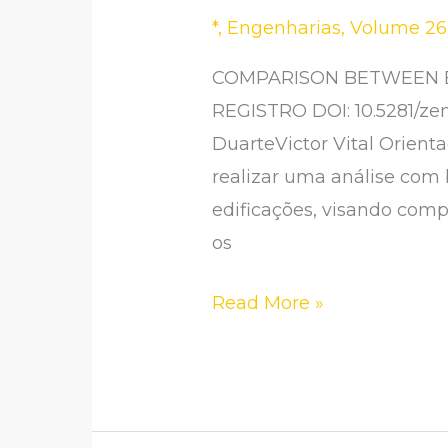
SISTEMAS
*
,
Engenharias
,
Volume 26 
DE
REVESTIMENTO
COMPARISON BETWEEN 
EXTERNO
REGISTRO DOI: 10.5281/ze
BICAMADA
DuarteVictor Vital Orient
E
realizar uma análise com
CONVENCIONAL
edificações, visando com
os
Read More »