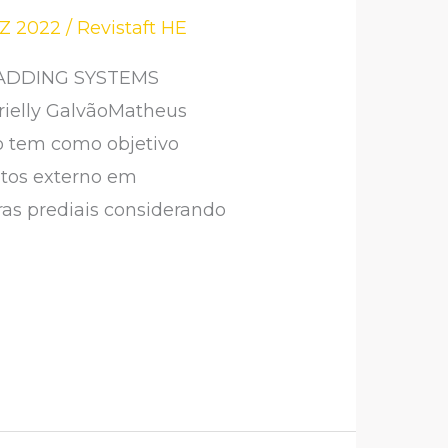
EZ 2022
/
Revistaft HE
ADDING SYSTEMS
rielly GalvãoMatheus
ho tem como objetivo
ntos externo em
as prediais considerando