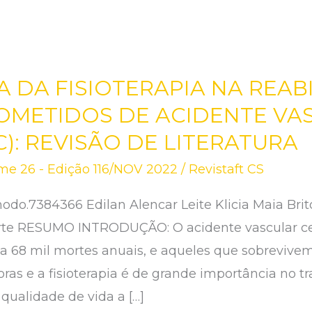
A DA FISIOTERAPIA NA REAB
OMETIDOS DE ACIDENTE VA
): REVISÃO DE LITERATURA
me 26 - Edição 116/NOV 2022
/
Revistaft CS
odo.7384366 Edilan Alencar Leite Klicia Maia Brit
arte RESUMO INTRODUÇÃO: O acidente vascular ce
sa 68 mil mortes anuais, e aqueles que sobrevive
ras e a fisioterapia é de grande importância no t
ualidade de vida a […]