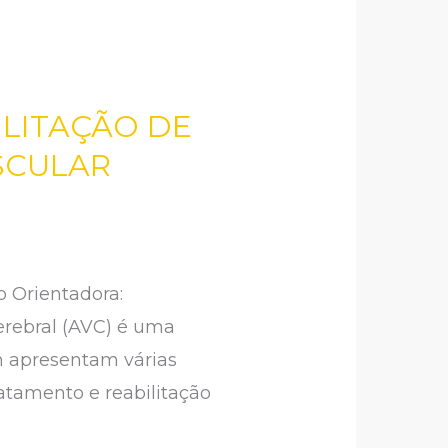
ILITAÇÃO DE
SCULAR
o Orientadora:
rebral (AVC) é uma
m apresentam várias
ratamento e reabilitação