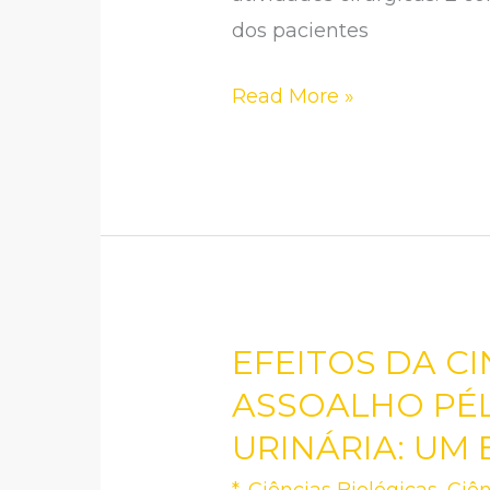
CIRÚRGICO
dos pacientes
Read More »
EFEITOS DA C
EFEITOS
DA
ASSOALHO PÉL
CINESIOTERAPIA
URINÁRIA: UM
NOS