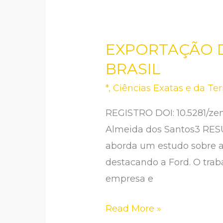
EXPORTAÇÃO D
EXPORTAÇÃO
DE
BRASIL
TECNOLOGIA
*
,
Ciências Exatas e da Ter
AUTOMOBILÍSTICA
NO
REGISTRO DOI: 10.5281/zen
BRASIL
Almeida dos Santos3 RESU
aborda um estudo sobre a
destacando a Ford. O trab
empresa e
Read More »