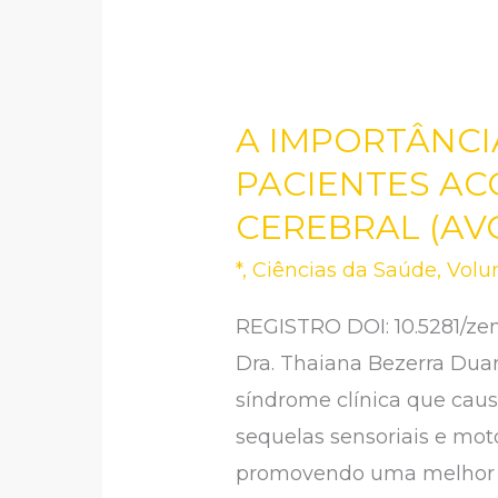
A IMPORTÂNCI
A
IMPORTÂNCIA
PACIENTES AC
DA
CEREBRAL (AVC
FISIOTERAPIA
*
,
Ciências da Saúde
,
Volu
NA
REABILITAÇÃO
REGISTRO DOI: 10.5281/zen
DE
Dra. Thaiana Bezerra Du
PACIENTES
síndrome clínica que cau
ACOMETIDOS
sequelas sensoriais e moto
DE
promovendo uma melhor q