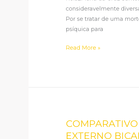
E
consideravelmente diversa
OS
Por se tratar de uma morte
SENTIMENTOS
psíquica para
DE
Read More »
PERDA
E
LUTO
COMPARATIVO 
COMPARATIVO
ENTRE
EXTERNO BIC