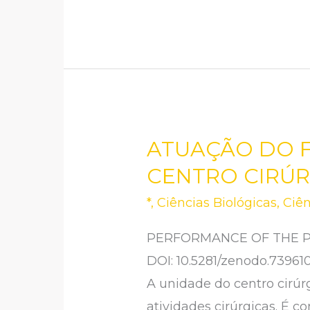
ATUAÇÃO DO F
ATUAÇÃO
DO
CENTRO CIRÚ
FARMACÊUTICO
*
,
Ciências Biológicas
,
Ciê
E
SUA
PERFORMANCE OF THE P
IMPORTÂNCIA
DOI: 10.5281/zenodo.73961
NO
A unidade do centro cirú
CENTRO
atividades cirúrgicas. É c