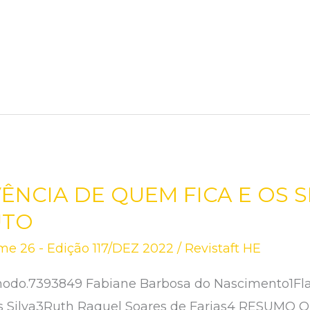
IVÊNCIA DE QUEM FICA E OS
UTO
me 26 - Edição 117/DEZ 2022
/
Revistaft HE
nodo.7393849 Fabiane Barbosa do Nascimento1Flav
s Silva3Ruth Raquel Soares de Farias4 RESUMO O 