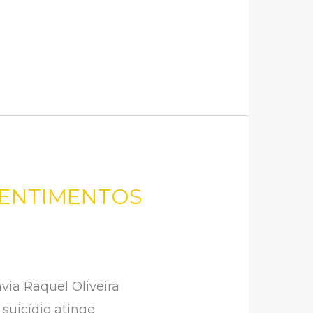
 SENTIMENTOS
ia Raquel Oliveira
suicídio atinge