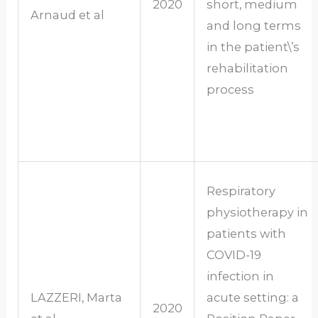
2020
short, medium
Arnaud et al
and long terms
in the patient\’s
rehabilitation
process
Respiratory
physiotherapy in
patients with
COVID-19
infection in
LAZZERI, Marta
acute setting: a
2020