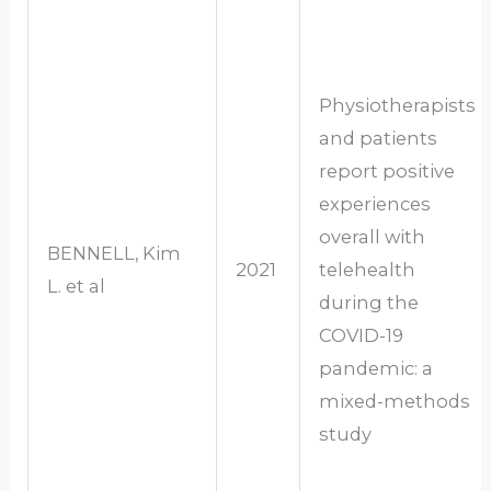
Physiotherapists
and patients
report positive
experiences
overall with
BENNELL, Kim
2021
telehealth
L. et al
during the
COVID-19
pandemic: a
mixed-methods
study