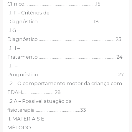
Clínico…………………………………………………………15
I.1. F – Critérios de
Diagnóstico…………………………………………….18
I.1.G –
Diagnóstico………………………………………………………………23
I.1.H –
Tratamento……………………………………………………………….24
I.1.I –
Prognóstico………………………………………………………………..27
I.2 – O comportamento motor da criança com
TDAH…………………………28
I.2.A – Possível atuação da
fisioterapia……………………………………33
II. MATERIAIS E
MÉTODO………………………………………………………………………….