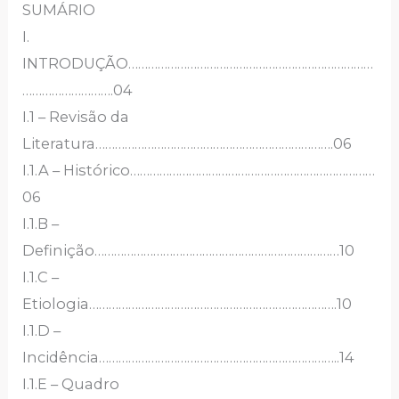
SUMÁRIO
I.
INTRODUÇÃO…………………………………………………………………
……………………….04
I.1 – Revisão da
Literatura……………………………………………………………….06
I.1.A – Histórico…………………………………………………………………
06
I.1.B –
Definição…………………………………………………………………10
I.1.C –
Etiologia………………………………………………………………….10
I.1.D –
Incidência………………………………………………………………..14
I.1.E – Quadro