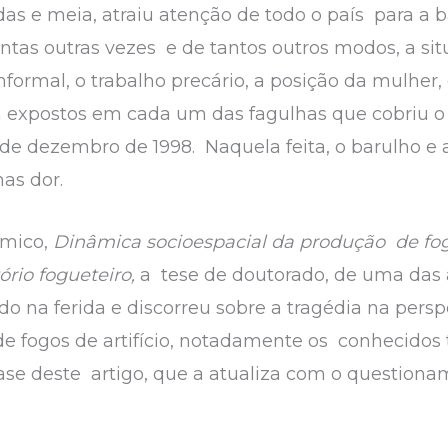
as e meia, atraiu atenção de todo o país para a 
tas outras vezes e de tantos outros modos, a sit
informal, o trabalho precário, a posição da mulher, 
 expostos em cada um das fagulhas que cobriu o 
de dezembro de 1998. Naquela feita, o barulho e a 
as dor.
êmico,
Dinâmica socioespacial da produção de fogo
ório fogueteiro,
a tese de doutorado, de uma das a
o na ferida e discorreu sobre a tragédia na perspe
 de fogos de artifício, notadamente os conhecidos
ase deste artigo, que a atualiza com o questionam