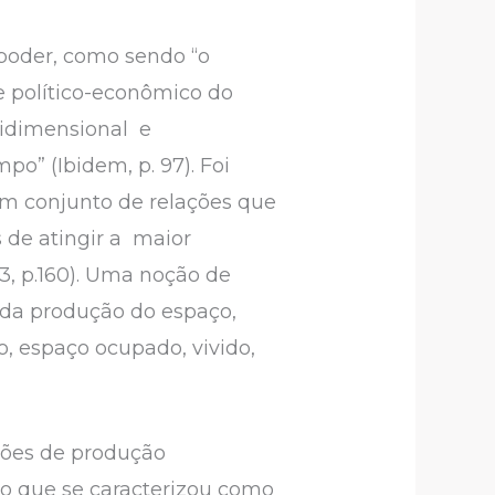
 poder, como sendo “o
e político-econômico do
tidimensional e
o” (Ibidem, p. 97). Foi
um conjunto de relações que
 de atingir a maior
3, p.160). Uma noção de
 e da produção do espaço,
, espaço ocupado, vivido,
ções de produção
ho que se caracterizou como