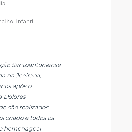
ia.
balho Infantil.
ação Santoantoniense
da na Joeirana,
anos após o
a Dolores
e são realizados
 criado e todos os
a e homenagear