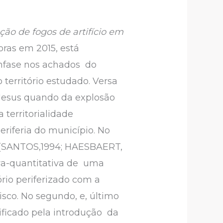
ão de fogos de artifício em
ras em 2015, está
ênfase nos achados do
território estudado. Versa
 Jesus quando da explosão
 territorialidade
eriferia do município. No
de (SANTOS,1994; HAESBAERT,
va-quantitativa de uma
ório periferizado com a
sco. No segundo, e, último
ificado pela introdução da