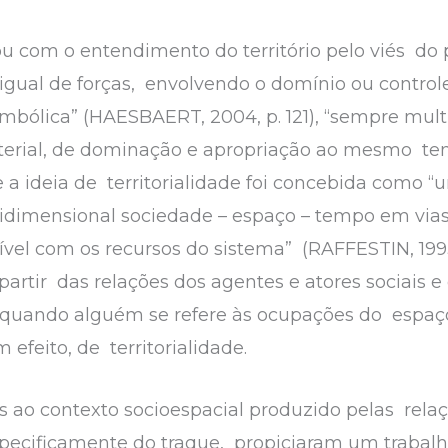
ou com o entendimento do território pelo viés do
gual de forças, envolvendo o domínio ou control
mbólica” (HAESBAERT, 2004, p. 121), “sempre mul
aterial, de dominação e apropriação ao mesmo temp
 ideia de territorialidade foi concebida como “
idimensional sociedade – espaço – tempo em vias
vel com os recursos do sistema” (RAFFESTIN, 199
 partir das relações dos agentes e atores sociais
 quando alguém se refere às ocupações do espaço
 efeito, de territorialidade.
s ao contexto socioespacial produzido pelas rela
especificamente do traque, propiciaram um trabal