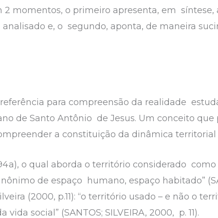
m 2 momentos, o primeiro apresenta, em síntese, 
analisado e, o segundo, aponta, de maneira sucin
 a referência para compreensão da realidade estudad
ano de Santo Antônio de Jesus. Um conceito que p
ompreender a constituição da dinâmica territorial
a), o qual aborda o território considerado como “
sinônimo de espaço humano, espaço habitado” (SA
eira (2000, p.11): “o território usado – e não o te
a vida social” (SANTOS; SILVEIRA, 2000, p. 11).