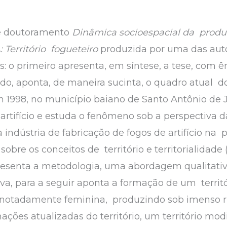
de doutoramento
Dinâmica socioespacial da produç
 Território fogueteiro
produzida por uma das auto
 o primeiro apresenta, em síntese, a tese, com 
o, aponta, de maneira sucinta, o quadro atual do 
em 1998, no município baiano de Santo Antônio de
rtifício e estuda o fenômeno sob a perspectiva da
 indústria de fabricação de fogos de artifício na p
sobre os conceitos de território e territorialida
resenta a metodologia, uma abordagem qualitati
iva, para a seguir aponta a formação de um territ
 notadamente feminina, produzindo sob imenso ri
ões atualizadas do território, um território mod