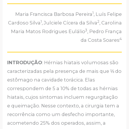
1
Maria Francisca Barbosa Pereira
, Luís Felipe
1
2
Cardoso Silva
, Julciele Cícera da Silva
, Carolina
3
Maria Matos Rodrigues Eulálio
, Pedro França
4
da Costa Soares
INTRODUÇÃO
: Hérnias hiatais volumosas são
caracterizadas pela presença de mais que ⅓ do
estômago na cavidade torácica. Elas
correspondem de 5 a 10% de todas as hérnias
hiatais, cujos sintomas incluem regurgitação
e queimação. Nesse contexto, a cirurgia tem a
recorrência como um desfecho importante,
acometendo 25% dos operados, assim, a