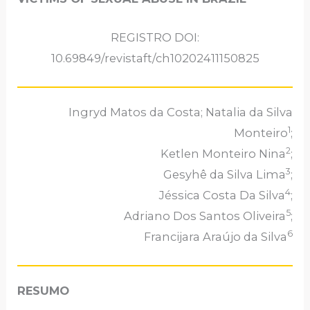
REGISTRO DOI:
10.69849/revistaft/ch10202411150825
Ingryd Matos da Costa; Natalia da Silva
1
Monteiro
;
2
Ketlen Monteiro Nina
;
3
Gesyhê da Silva Lima
;
4
Jéssica Costa Da Silva
;
5
Adriano Dos Santos Oliveira
;
6
Francijara Araújo da Silva
RESUMO