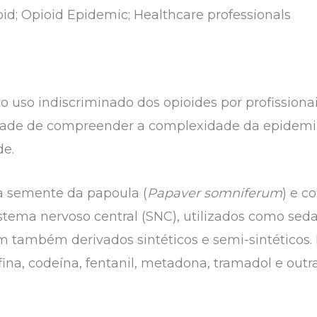
id; Opioid Epidemic; Healthcare professionals
 uso indiscriminado dos opioides por profissionai
ade de compreender a complexidade da epidemia
de.
a semente da papoula (
Papaver somniferum
) e c
tema nervoso central (SNC), utilizados como seda
em também derivados sintéticos e semi-sintéticos. 
ina, codeína, fentanil, metadona, tramadol e out