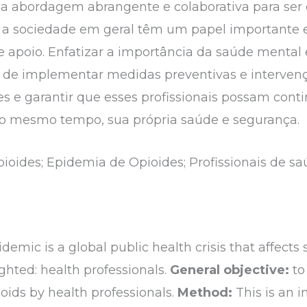
a abordagem abrangente e colaborativa para ser c
 e a sociedade em geral têm um papel important
e apoio. Enfatizar a importância da saúde mental
m de implementar medidas preventivas e intervençõ
des e garantir que esses profissionais possam con
ao mesmo tempo, sua própria saúde e segurança.
ioides; Epidemia de Opioides; Profissionais de s
emic is a global public health crisis that affects 
ighted: health professionals.
General objective:
to
ioids by health professionals.
Method:
This is an i