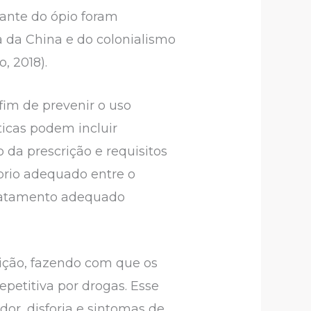
iante do ópio foram
 da China e do colonialismo
, 2018).
fim de prevenir o uso
ticas podem incluir
 da prescrição e requisitos
brio adequado entre o
tratamento adequado
ição, fazendo com que os
petitiva por drogas. Esse
or, disforia e sintomas de