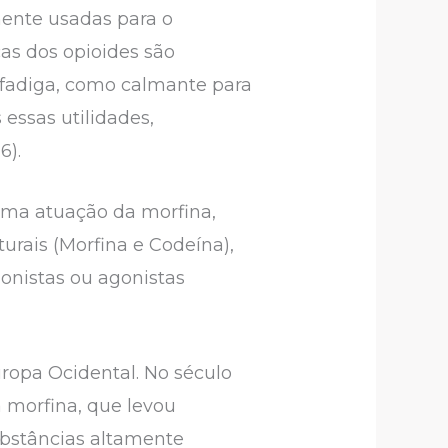
ente usadas para o
as dos opioides são
 fadiga, como calmante para
essas utilidades,
6).
sma atuação da morfina,
urais (Morfina e Codeína),
gonistas ou agonistas
uropa Ocidental. No século
 a morfina, que levou
ubstâncias altamente