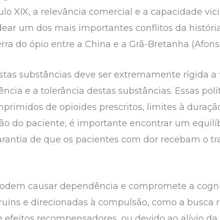
lo XIX, a relevância comercial e a capacidade vic
ar um dos mais importantes conflitos da história
a do ópio entre a China e a Grã-Bretanha (Afonso
stas substâncias deve ser extremamente rígida a 
ncia e a tolerância destas substâncias. Essas polí
rimidos de opioides prescritos, limites à duração
o do paciente, é importante encontrar um equilí
 garantia de que os pacientes com dor recebam o 
s podem causar dependência e compromete a cogn
uins e direcionadas à compulsão, como a busca re
efeitos recompensadores, ou devido ao alívio da d