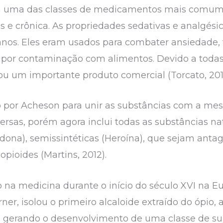
a uma das classes de medicamentos mais comum
 e crônica. As propriedades sedativas e analgésic
anos. Eles eram usados para combater ansiedade,
a por contaminação com alimentos. Devido a todas 
ou um importante produto comercial (Torcato, 201
do por Acheson para unir as substâncias com a me
rsas, porém agora inclui todas as substâncias nat
adona), semissintéticas (Heroína), que sejam anta
pioides (Martins, 2012).
o na medicina durante o início do século XVI na E
ner, isolou o primeiro alcaloide extraído do ópio,
os gerando o desenvolvimento de uma classe de s