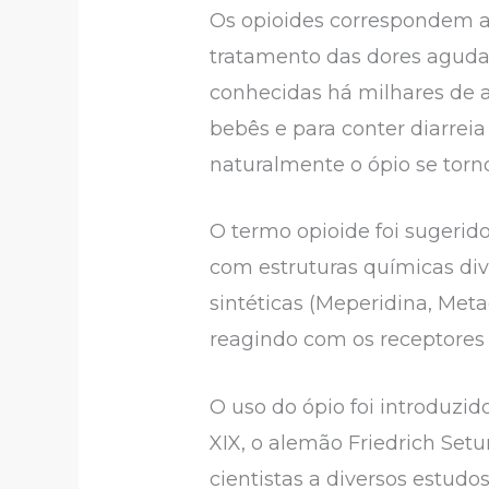
Os opioides correspondem 
tratamento das dores agudas
conhecidas há milhares de 
bebês e para conter diarrei
naturalmente o ópio se torn
O termo opioide foi sugeri
com estruturas químicas dive
sintéticas (Meperidina, Met
reagindo com os receptores o
O uso do ópio foi introduzid
XIX, o alemão Friedrich Setur
cientistas a diversos estud