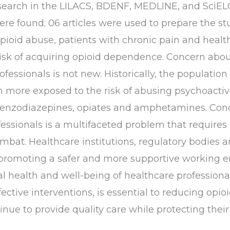
a search in the LILACS, BDENF, MEDLINE, and SciE
ere found; 06 articles were used to prepare the st
opioid abuse, patients with chronic pain and healt
sk of acquiring opioid dependence. Concern abou
fessionals is not new. Historically, the population
 more exposed to the risk of abusing psychoactiv
benzodiazepines, opiates and amphetamines. Conc
ofessionals is a multifaceted problem that requir
mbat. Healthcare institutions, regulatory bodies a
n promoting a safer and more supportive working
l health and well-being of healthcare professiona
ctive interventions, is essential to reducing opio
inue to provide quality care while protecting thei