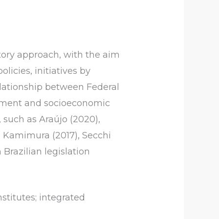
atory approach, with the aim
icies, initiatives by
elationship between Federal
opment and socioeconomic
, such as Araújo (2020),
d Kamimura (2017), Secchi
Brazilian legislation
stitutes; integrated