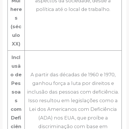
Mul
aspectos da sociedade, desde a
here
política até o local de trabalho.
s
(séc
ulo
XX)
Incl
usã
o de
A partir das décadas de 1960 e 1970,
Pes
ganhou força a luta por direitos e
soa
inclusão das pessoas com deficiência.
s
Isso resultou em legislações como a
com
Lei dos Americanos com Deficiência
Defi
(ADA) nos EUA, que proíbe a
ciên
discriminação com base em