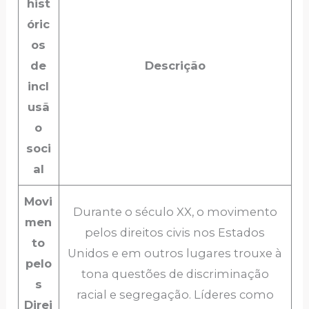
hist
óric
os
de
Descrição
incl
usã
o
soci
al
Movi
Durante o século XX, o movimento
men
pelos direitos civis nos Estados
to
Unidos e em outros lugares trouxe à
pelo
tona questões de discriminação
s
racial e segregação. Líderes como
Direi