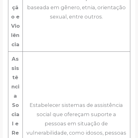
çã
baseada em gênero, etnia, orientação
o e
sexual, entre outros.
Vio
lên
cia
As
sis
tê
nci
a
So
Estabelecer sistemas de assistência
cia
social que ofereçam suporte a
l e
pessoas em situação de
Re
vulnerabilidade, como idosos, pessoas