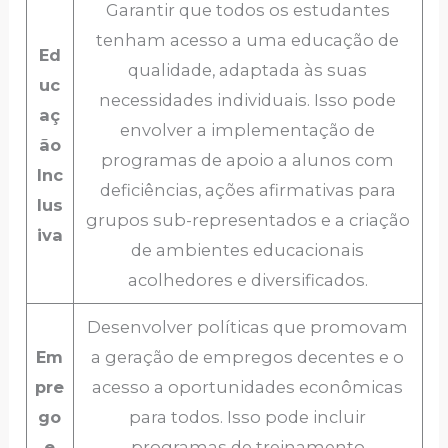
Garantir que todos os estudantes
tenham acesso a uma educação de
Ed
qualidade, adaptada às suas
uc
necessidades individuais. Isso pode
aç
envolver a implementação de
ão
programas de apoio a alunos com
Inc
deficiências, ações afirmativas para
lus
grupos sub-representados e a criação
iva
de ambientes educacionais
acolhedores e diversificados.
Desenvolver políticas que promovam
Em
a geração de empregos decentes e o
pre
acesso a oportunidades econômicas
go
para todos. Isso pode incluir
e
programas de treinamento