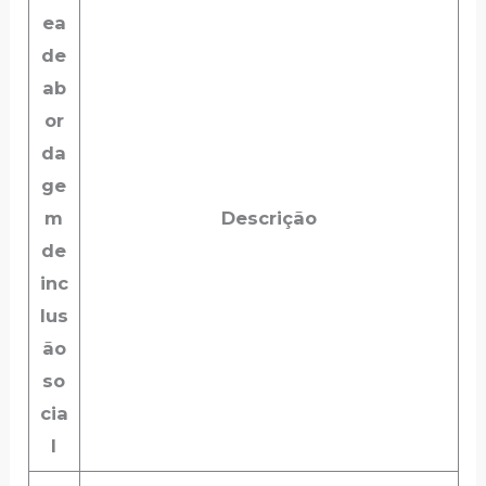
ea
de
ab
or
da
ge
m
Descrição
de
inc
lus
ão
so
cia
l