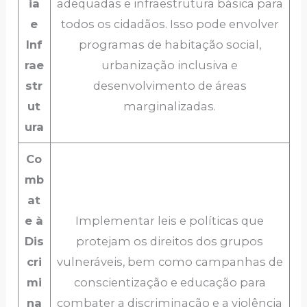
ia
adequadas e infraestrutura básica para
e
todos os cidadãos. Isso pode envolver
Inf
programas de habitação social,
rae
urbanização inclusiva e
str
desenvolvimento de áreas
ut
marginalizadas.
ura
Co
mb
at
e à
Implementar leis e políticas que
Dis
protejam os direitos dos grupos
cri
vulneráveis, bem como campanhas de
mi
conscientização e educação para
na
combater a discriminação e a violência