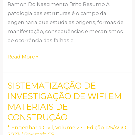
Ramon Do Nascimento Brito Resumo A
patologia das estruturas é o campo da
engenharia que estuda as origens, formas de
manifestação, consequências e mecanismos
de ocorrência das falhas e
Read More »
SISTEMATIZAÇÃO DE
SISTEMATIZAÇÃO
DE
INVESTIGAÇÃO DE WIFI EM
INVESTIGAÇÃO
MATERIAIS DE
DE
CONSTRUÇÃO
WIFI
*
,
Engenharia Civil
,
Volume 27 - Edição 125/AGO
EM
2023
/
Revistaft CS