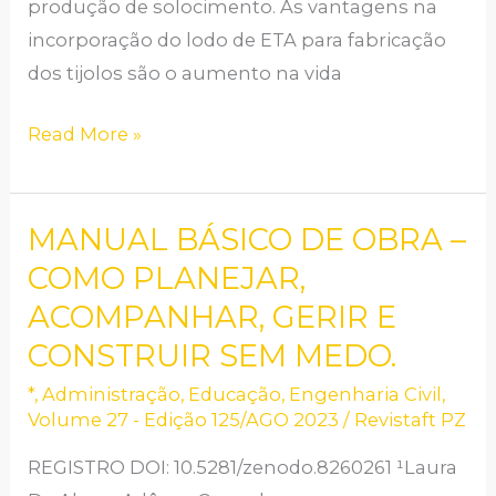
DE
produção de solocimento. As vantagens na
ETA
incorporação do lodo de ETA para fabricação
dos tijolos são o aumento na vida
Read More »
MANUAL BÁSICO DE OBRA –
MANUAL
BÁSICO
COMO PLANEJAR,
DE
ACOMPANHAR, GERIR E
OBRA
CONSTRUIR SEM MEDO.
–
*
,
Administração
,
Educação
,
Engenharia Civil
,
COMO
Volume 27 - Edição 125/AGO 2023
/
Revistaft PZ
PLANEJAR,
REGISTRO DOI: 10.5281/zenodo.8260261 ¹Laura
ACOMPANHAR,