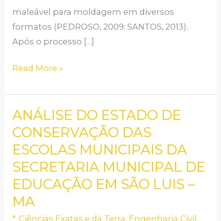
maleável para moldagem em diversos
formatos (PEDROSO, 2009; SANTOS, 2013).
Após o processo […]
Read More »
ANÁLISE DO ESTADO DE
ANÁLISE
DO
CONSERVAÇÃO DAS
ESTADO
ESCOLAS MUNICIPAIS DA
DE
SECRETARIA MUNICIPAL DE
CONSERVAÇÃO
EDUCAÇÃO EM SÃO LUIS –
DAS
MA
ESCOLAS
MUNICIPAIS
*
,
Ciências Exatas e da Terra
,
Engenharia Civil
,