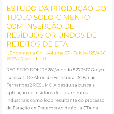
ESTUDO DA PRODUÇÃO DO
ESTUDO
DA
TIJOLO SOLO-CIMENTO
PRODUÇÃO
COM INSERÇÃO DE
DO
RESÍDUOS ORIUNDOS DE
TIJOLO
REJEITOS DE ETA
SOLO-
*
,
Engenharia Civil
,
Volume 27 - Edição 125/AGO
CIMENTO
2023
/
Revistaft LU
COM
INSERÇÃO
REGISTRO DOI: 10.5281/zenodo.8273517 Greyce
DE
Larissa T. De Almeida1Fernando De Farias
RESÍDUOS
Fernandes2 RESUMO A pesquisa busca a
ORIUNDOS
aplicação de resíduos de tratamentos
DE
industriais como lodo resultante do processo
REJEITOS
da Estação de Tratamento de água ETA na