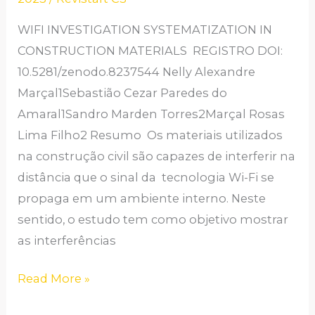
MATERIAIS DE
WIFI INVESTIGATION SYSTEMATIZATION IN
CONSTRUÇÃO
CONSTRUCTION MATERIALS REGISTRO DOI:
10.5281/zenodo.8237544 Nelly Alexandre
Marçal1Sebastião Cezar Paredes do
Amaral1Sandro Marden Torres2Marçal Rosas
Lima Filho2 Resumo Os materiais utilizados
na construção civil são capazes de interferir na
distância que o sinal da tecnologia Wi-Fi se
propaga em um ambiente interno. Neste
sentido, o estudo tem como objetivo mostrar
as interferências
Read More »