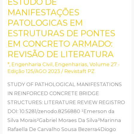
ESTUDO DE
ESTUDO
DE
MANIFESTAÇÕES
MANIFESTAÇÕES
PATOLOGICAS EM
PATOLOGICAS
ESTRUTURAS DE PONTES
EM
EM CONCRETO ARMADO:
ESTRUTURAS
REVISÃO DE LITERATURA
DE
PONTES
*
,
Engenharia Civil
,
Engenharias
,
Volume 27 -
Edição 125/AGO 2023
/
Revistaft PZ
EM
CONCRETO
STUDY OF PATHOLOGICAL MANIFESTATIONS
ARMADO:
IN REINFORCED CONCRETE BRIDGE
REVISÃO
STRUCTURES: LITERATURE REVIEW REGISTRO
DE
DOI: 10.5281/zenodo.8256880 ¹Emerson da
LITERATURA
Silva Morais²Gabriel Moraes Da Silva³Marinna
Rafaella De Carvalho Sousa Bezerra4Diogo