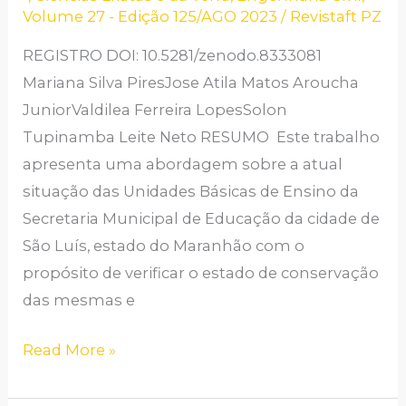
Volume 27 - Edição 125/AGO 2023
/
Revistaft PZ
DA
SECRETARIA
REGISTRO DOI: 10.5281/zenodo.8333081
MUNICIPAL
Mariana Silva PiresJose Atila Matos Aroucha
DE
JuniorValdilea Ferreira LopesSolon
EDUCAÇÃO
Tupinamba Leite Neto RESUMO Este trabalho
EM
apresenta uma abordagem sobre a atual
SÃO
situação das Unidades Básicas de Ensino da
LUIS
Secretaria Municipal de Educação da cidade de
–
São Luís, estado do Maranhão com o
MA
propósito de verificar o estado de conservação
das mesmas e
Read More »