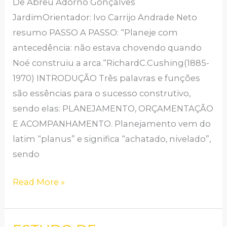
De Abreu Adôrno Gonçalves
GERIR
JardimOrientador: Ivo Carrijo Andrade Neto
E
resumo PASSO A PASSO: “Planeje com
CONSTRUIR
antecedência: não estava chovendo quando
SEM
Noé construiu a arca.“RichardC.Cushing(1885-
MEDO.
1970) INTRODUÇÃO Três palavras e funções
são essências para o sucesso construtivo,
sendo elas: PLANEJAMENTO, ORÇAMENTAÇÃO
E ACOMPANHAMENTO. Planejamento vem do
latim “planus” e significa “achatado, nivelado”,
sendo
Read More »