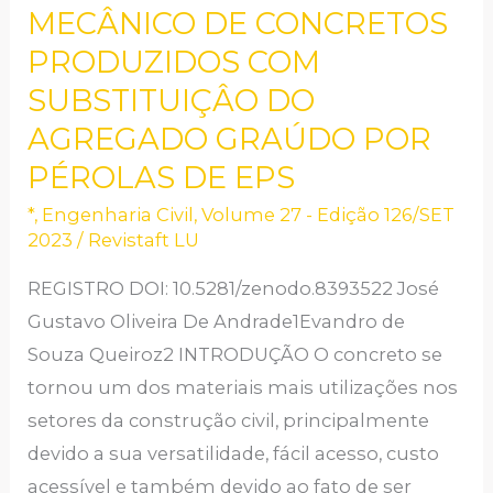
DO
MECÂNICO DE CONCRETOS
DESEMPENHO
PRODUZIDOS COM
MECÂNICO
SUBSTITUIÇÂO DO
DE
AGREGADO GRAÚDO POR
CONCRETOS
PÉROLAS DE EPS
PRODUZIDOS
COM
*
,
Engenharia Civil
,
Volume 27 - Edição 126/SET
2023
/
Revistaft LU
SUBSTITUIÇÂO
DO
REGISTRO DOI: 10.5281/zenodo.8393522 José
AGREGADO
Gustavo Oliveira De Andrade1Evandro de
GRAÚDO
Souza Queiroz2 INTRODUÇÃO O concreto se
POR
tornou um dos materiais mais utilizações nos
PÉROLAS
setores da construção civil, principalmente
DE
devido a sua versatilidade, fácil acesso, custo
EPS
acessível e também devido ao fato de ser