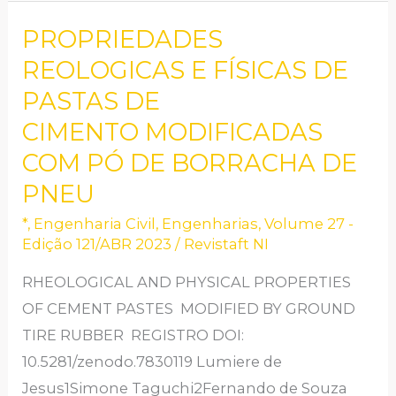
PROPRIEDADES
PROPRIEDADES
REOLOGICAS
REOLOGICAS E FÍSICAS DE
E
PASTAS DE
FÍSICAS
CIMENTO MODIFICADAS
DE
COM PÓ DE BORRACHA DE
PASTAS
PNEU
DE
CIMENTO MODIFICADAS
*
,
Engenharia Civil
,
Engenharias
,
Volume 27 -
Edição 121/ABR 2023
/
Revistaft NI
COM
PÓ
RHEOLOGICAL AND PHYSICAL PROPERTIES
DE
OF CEMENT PASTES MODIFIED BY GROUND
BORRACHA
TIRE RUBBER REGISTRO DOI:
DE
10.5281/zenodo.7830119 Lumiere de
PNEU
Jesus1Simone Taguchi2Fernando de Souza