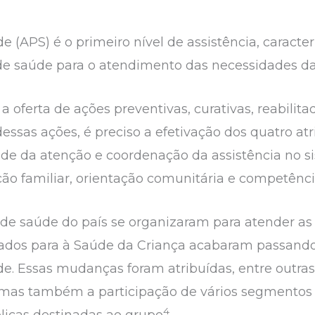
 (APS) é o primeiro nível de assistência, caracte
de saúde para o atendimento das necessidades d
a oferta de ações preventivas, curativas, reabili
 dessas ações, é preciso a efetivação dos quatro at
dade da atenção e coordenação da assistência no s
ção familiar, orientação comunitária e competênci
 de saúde do país se organizaram para atender a
cuidados para à Saúde da Criança acabaram passan
e. Essas mudanças foram atribuídas, entre outras
, mas também a participação de vários segmentos
4
licas destinadas ao grupo
.