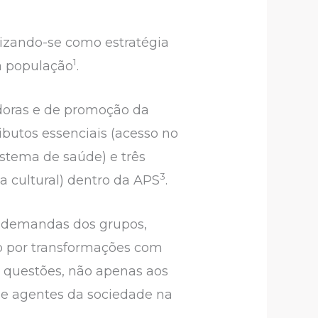
rizando-se como estratégia
1
a população
.
tadoras e de promoção da
ributos essenciais (acesso no
istema de saúde) e três
3
a cultural) dentro da APS
.
s demandas dos grupos,
do por transformações com
 questões, não apenas aos
 e agentes da sociedade na