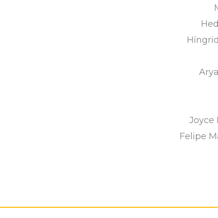
Hed
Híngri
Arya
Joyce 
Felipe M