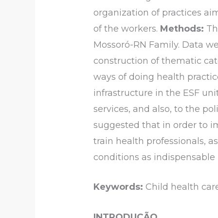
organization of practices ai
of the workers.
Methods:
Thi
Mossoró-RN Family. Data wer
construction of thematic cat
ways of doing health practice
infrastructure in the ESF uni
services, and also, to the 
suggested that in order to im
train health professionals, a
conditions as indispensable i
Keywords:
Child health car
INTRODUÇÃO