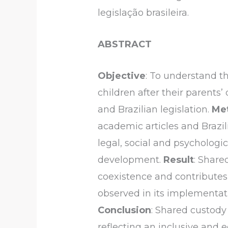
legislação brasileira.
ABSTRACT
Objective
: To understand th
children after their parents’
and Brazilian legislation.
Me
academic articles and Brazil
legal, social and psychologic
development.
Result
: Share
coexistence and contributes 
observed in its implementati
Conclusion
: Shared custody 
reflecting an inclusive and e