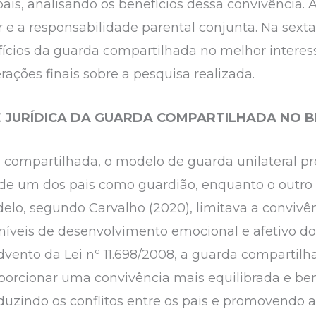
is, analisando os benefícios dessa convivência. 
ar e a responsabilidade parental conjunta. Na sext
fícios da guarda compartilhada no melhor interess
rações finais sobre a pesquisa realizada.
E JURÍDICA DA GUARDA COMPARTILHADA NO B
 compartilhada, o modelo de guarda unilateral p
a de um dos pais como guardião, enquanto o outro 
odelo, segundo Carvalho (2020), limitava a convi
níveis de desenvolvimento emocional e afetivo dos
dvento da Lei nº 11.698/2008, a guarda compartil
orcionar uma convivência mais equilibrada e ben
eduzindo os conflitos entre os pais e promovendo 