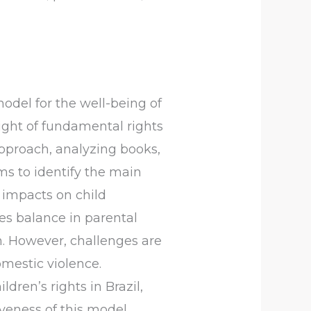
odel for the well-being of
 light of fundamental rights
approach, analyzing books,
ms to identify the main
s impacts on child
res balance in parental
n. However, challenges are
omestic violence.
dren’s rights in Brazil,
tiveness of this model