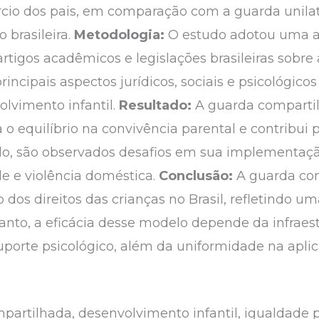
rcio dos pais, em comparação com a guarda unilater
 brasileira.
Metodologia:
O estudo adotou uma a
, artigos acadêmicos e legislações brasileiras sobr
principais aspectos jurídicos, sociais e psicológic
lvimento infantil.
Resultado:
A guarda comparti
a o equilíbrio na convivência parental e contribu
tudo, são observados desafios em sua implementa
ade e violência doméstica.
Conclusão:
A guarda co
dos direitos das crianças no Brasil, refletindo uma
ntanto, a eficácia desse modelo depende da infraest
porte psicológico, além da uniformidade na aplic
artilhada, desenvolvimento infantil, igualdade pa