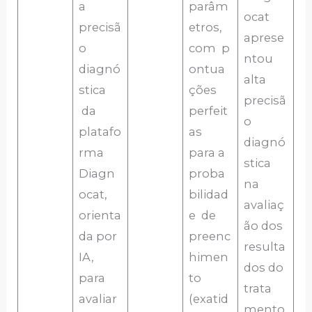
a
parâm
ocat
precisã
etros,
aprese
o
com p
ntou
diagnó
ontua
alta
stica
ções
precisã
da
perfeit
o
platafo
as
diagnó
rma
para a
stica
Diagn
proba
na
ocat,
bilidad
avaliaç
orienta
e de
ão dos
da por
preenc
resulta
IA,
himen
dos do
para
to
trata
avaliar
(exatid
mento