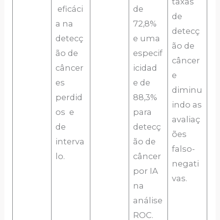
taxas
eficáci
de
de
a na
72,8%
detecç
detecç
e uma
ão de
ão de
especif
câncer
câncer
icidad
e
es
e de
diminu
perdid
88,3%
indo as
os e
para
avaliaç
de
detecç
ões
interva
ão de
falso-
lo.
câncer
negati
por IA
vas.
na
análise
ROC.