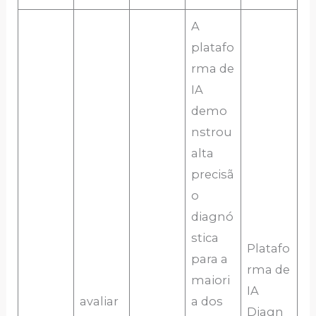
A
platafo
rma de
IA
demo
nstrou
alta
precisã
o
diagnó
stica
Platafo
para a
rma de
maiori
IA
avaliar
a dos
Diagn