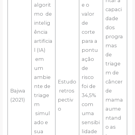
ntar a
algorit
e o
capaci
mo de
valor
dade
intelig
de
dos
ência
corte
progra
artificia
para a
mas
l (IA)
pontu
de
em
ação
triage
um
de
m de
ambie
risco
Estudo
câncer
nte de
foi de
Bajwa
retros
de
triage
34,5%
(2021)
pectiv
mama
m
com
o
aume
simul
uma
ntand
ado e
sensibi
o as
sua
lidade