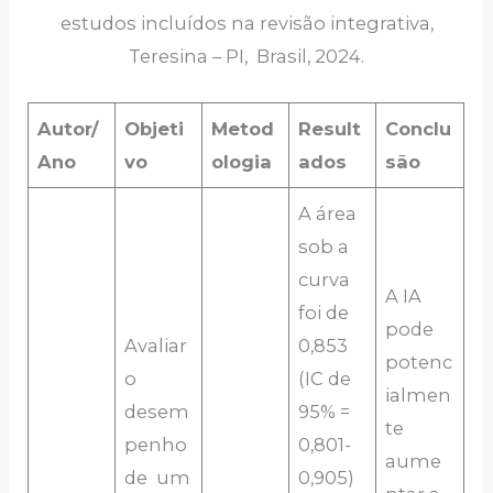
estudos incluídos na revisão integrativa,
Teresina – PI, Brasil, 2024.
Autor/
Objeti
Metod
Result
Conclu
Ano
vo
ologia
ados
são
A área
sob a
curva
A IA
foi de
pode
Avaliar
0,853
potenc
o
(IC de
ialmen
desem
95% =
te
penho
0,801-
aume
de um
0,905)