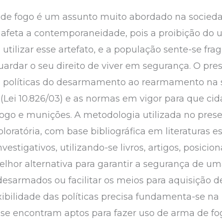
de fogo é um assunto muito abordado na sociedade
 afeta a contemporaneidade, pois a proibição do 
tilizar esse artefato, e a população sente-se fra
ardar o seu direito de viver em segurança. O pres
 das políticas do desarmamento ao rearmamento na
Lei 10.826/03) e as normas em vigor para que ci
fogo e munições. A metodologia utilizada no prese
ploratória, com base bibliográfica em literaturas e
estigativos, utilizando-se livros, artigos, posicio
elhor alternativa para garantir a segurança de um
desarmados ou facilitar os meios para aquisição d
xibilidade das políticas precisa fundamenta-se na
e encontram aptos para fazer uso de arma de fog