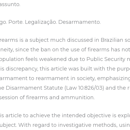
assunto.
o. Porte. Legalização. Desarmamento.
rearms is a subject much discussed in Brazilian so
neity, since the ban on the use of firearms has n
population feels weakened due to Public Security no
his discrepancy, this article was built with the pur
 disarmament to rearmament in society, emphasizin
he Disarmament Statute (Law 10.826/03) and the rul
ssession of firearms and ammunition.
 article to achieve the intended objective is explo
 subject. With regard to investigative methods, usin