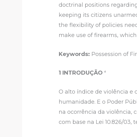
doctrinal positions regarding
keeping its citizens unarmed
the flexibility of policies 
make use of firearms, which 
Keywords:
Possession of Fi
1 INTRODUÇÃO ‘
O alto índice de violência 
humanidade. E o Poder Públi
na ocorrência da violência
com base na Lei 10.826/03, t