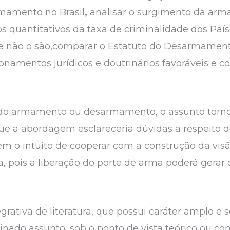
rmamento no Brasil
,
analisar o surgimento da arma
quantitativos da taxa de criminalidade dos País
ue não o são,comparar o Estatuto do Desarmamento
namentos jurídicos e doutrinários favoráveis e 
a do armamento ou desarmamento, o assunto torno
que a abordagem esclareceria dúvidas a respeito d
em o intuito de cooperar com a construção da visão
, pois a liberação do porte de arma poderá gerar
grativa de literatura, que possui caráter amplo e 
ado assunto, sob o ponto de vista teórico ou con