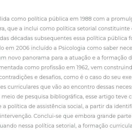
solida como política pública em 1988 com a promu
ra, que a inclui como política setorial constituin
 das décadas subsequentes essa política pública 
o em 2006 incluído a Psicologia como saber nece
 um novo panorama para a atuação e a formação de
lamentada como profissão em 1962, vem construin
 contradições e desafios, como é o caso do seu exer
des curriculares que vão ao encontro dessas nec
r meio de pesquisa bibliográfica, esse artigo tev
 a política de assistência social, a partir da ident
 intervenção. Conclui-se que embora grande parte
tuando nessa política setorial, a formação curricu