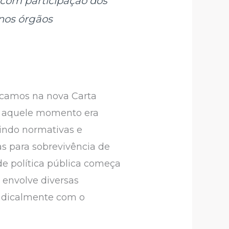
 com participação dos
nos órgãos
ificamos na nova Carta
té aquele momento era
tindo normativas e
s para sobrevivência de
de política pública começa
 envolve diversas
radicalmente com o