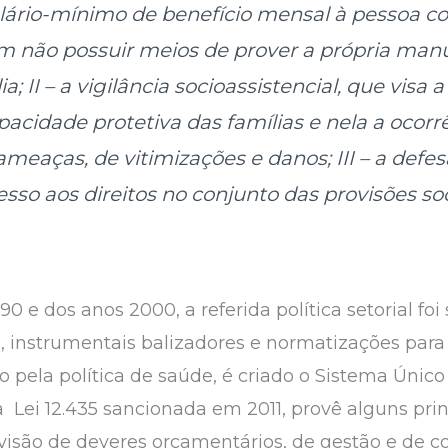
alário-mínimo de benefício mensal à pessoa co
 não possuir meios de prover a própria manu
ia;
II – a vigilância socioassistencial, que visa a
pacidade protetiva das famílias e nela a ocorr
 ameaças, de vitimizações e danos;
III – a defe
esso aos direitos no conjunto das provisões soc
0 e dos anos 2000, a referida política setorial fo
o, instrumentais balizadores e normatizações par
pela política de saúde, é criado o Sistema Único 
 Lei 12.435 sancionada em 2011, provê alguns prin
visão de deveres orçamentários, de gestão e de c