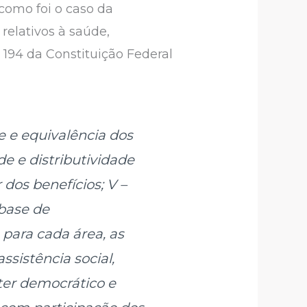
 como foi o caso da
relativos à saúde,
. 194 da Constituição Federal
e e equivalência dos
ade e distributividade
r dos benefícios;
V –
 base de
 para cada área, as
ssistência social,
áter democrático e