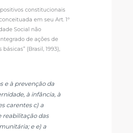
positivos constitucionais
 conceituada em seu Art. 1º
idade Social não
 integrado de ações de
básicas” (Brasil, 1993),
nos e à prevenção da
rnidade, à infância, à
es carentes
c) a
e reabilitação das
munitária; e
e) a