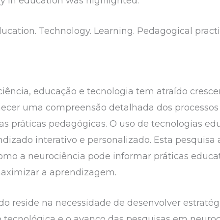
 in education was highlighted.
ducation. Technology. Learning. Pedagogical practi
iência, educação e tecnologia tem atraído cresce
rnecer uma compreensão detalhada dos processos 
as práticas pedagógicas. O uso de tecnologias edu
ndizado interativo e personalizado. Esta pesquisa 
omo a neurociência pode informar práticas educat
maximizar a aprendizagem.
tudo reside na necessidade de desenvolver estraté
 tecnológica e o avanço das pesquisas em neuroc