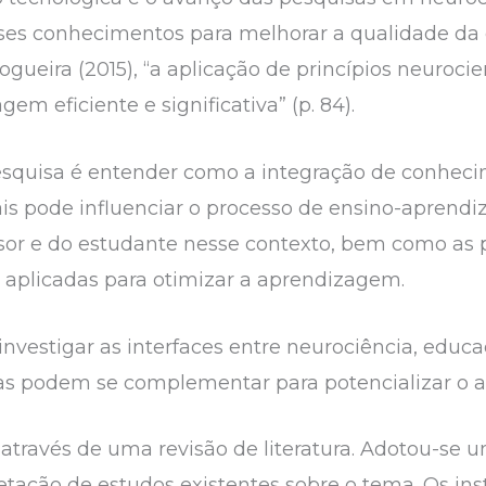
sses conhecimentos para melhorar a qualidade d
gueira (2015), “a aplicação de princípios neuroci
m eficiente e significativa” (p. 84).
esquisa é entender como a integração de conheci
s pode influenciar o processo de ensino-aprendi
ssor e do estudante nesse contexto, bem como as p
 aplicadas para otimizar a aprendizagem.
investigar as interfaces entre neurociência, educa
s podem se complementar para potencializar o a
 através de uma revisão de literatura. Adotou-se 
retação de estudos existentes sobre o tema. Os in