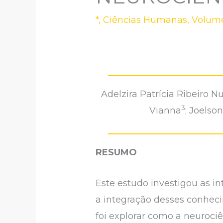
*
,
Ciências Humanas
,
Volume
Adelzira Patrícia Ribeiro N
3
Vianna
; Joelso
RESUMO
Este estudo investigou as i
a integração desses conheci
foi explorar como a neuroci