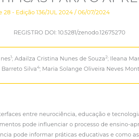
 28 - Edição 136/JUL 2024
/
06/07/2024
REGISTRO DOI: 10.5281/zenodo.12675270
1
2
unes
; Adailza Cristina Nunes de Souza
; Ileana Ma
4
n Barreto Silva
; Maria Solange Oliveira Neves Mont
nterfaces entre neurociência, educação e tecnolo
mentos pode influenciar o processo de ensino-ap
ência pode informar práticas educativas e como a