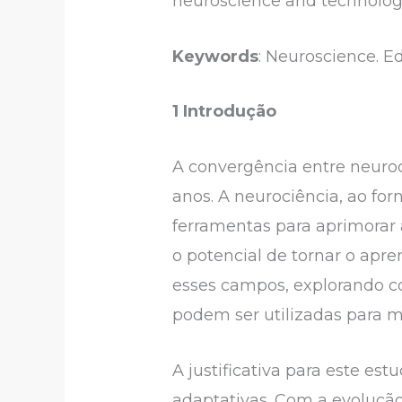
neuroscience and technology
Keywords
: Neuroscience. E
1 Introdução
A convergência entre neuroc
anos. A neurociência, ao fo
ferramentas para aprimorar 
o potencial de tornar o apre
esses campos, explorando c
podem ser utilizadas para 
A justificativa para este es
adaptativas. Com a evolução