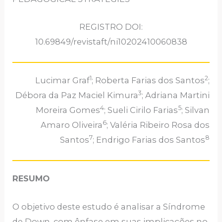
REGISTRO DOI:
10.69849/revistaft/ni10202410060838
1
2
Lucimar Graf
; Roberta Farias dos Santos
;
3
Débora da Paz Maciel Kimura
; Adriana Martini
4
5
Moreira Gomes
; Sueli Cirilo Farias
; Silvan
6
Amaro Oliveira
; Valéria Ribeiro Rosa dos
7
8
Santos
; Endrigo Farias dos Santos
RESUMO
O objetivo deste estudo é analisar a Síndrome
de Down, com ênfase em suas implicações no