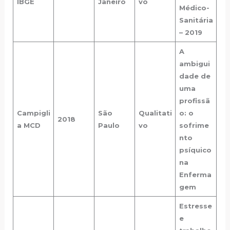
IBGE
Janeiro
vo
Médico-
Sanitária
– 2019
A
ambigui
dade de
uma
profissã
Campigli
São
Qualitati
o: o
2018
a MCD
Paulo
vo
sofrime
nto
psíquico
na
Enferma
gem
Estresse
e