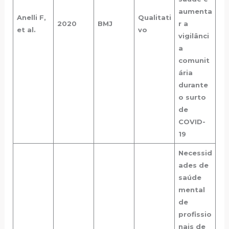
aumenta
Anelli F,
Qualitati
2020
BMJ
r a
et al.
vo
vigilânci
a
comunit
ária
durante
o surto
de
COVID-
19
Necessid
ades de
saúde
mental
de
profissio
nais de