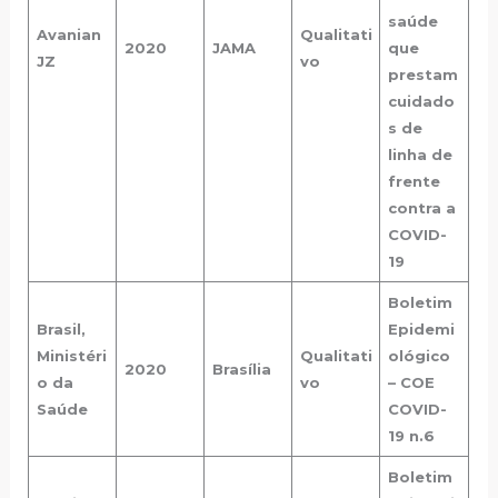
saúde
Avanian
Qualitati
2020
JAMA
que
JZ
vo
prestam
cuidado
s de
linha de
frente
contra a
COVID-
19
Boletim
Brasil,
Epidemi
Ministéri
Qualitati
ológico
2020
Brasília
o da
vo
– COE
Saúde
COVID-
19 n.6
Boletim