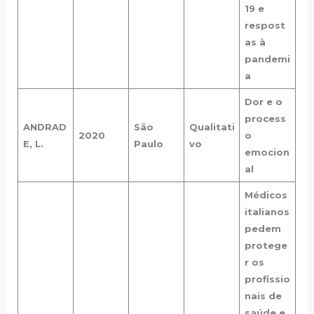
19 e
respost
as à
pandemi
a
Dor e o
process
ANDRAD
São
Qualitati
2020
o
E, L.
Paulo
vo
emocion
al
Médicos
italianos
pedem
protege
r os
profissio
nais de
saúde e