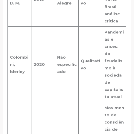
B. M.
Alegre
vo
Brasil:
análise
crítica
Pandemi
as e
crises:
do
Colombi
Não
Qualitati
feudalis
ni,
2020
especific
vo
mo à
Iderley
ado
socieda
de
capitalis
ta atual
Movimen
to de
consciên
cia de