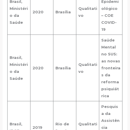
Brasil,
Epidemi
Ministéri
Qualitati
ológico
2020
Brasília
o da
vo
– COE
Saúde
COVID-
19
Saúde
Mental
no SUS:
Brasil,
as novas
Ministéri
Qualitati
2020
Brasília
fronteira
o da
vo
s da
Saúde
reforma
psiquiát
rica
Pesquis
a da
Assistên
Brasil,
Rio de
Qualitati
2019
cia