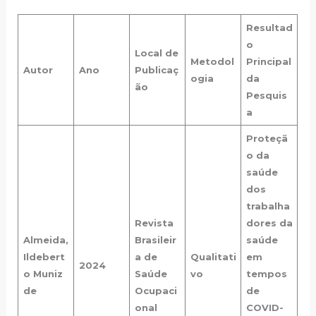
Resultad
o
Local de
Metodol
Principal
Autor
Ano
Publicaç
ogia
da
ão
Pesquis
a
Proteçã
o da
saúde
dos
trabalha
Revista
dores da
Almeida,
Brasileir
saúde
Ildebert
a de
Qualitati
em
2024
o Muniz
Saúde
vo
tempos
de
Ocupaci
de
onal
COVID-