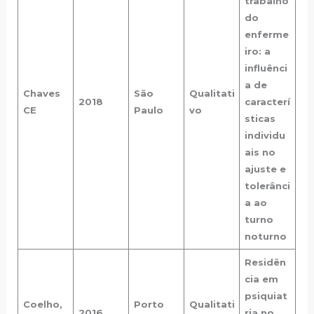
trabalho
do
enferme
iro: a
influênci
a de
Chaves
São
Qualitati
2018
caracterí
CE
Paulo
vo
sticas
individu
ais no
ajuste e
tolerânci
a ao
turno
noturno
Residên
cia em
psiquiat
Coelho,
Porto
Qualitati
2016
ria no