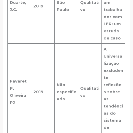
Duarte,
São
Qualitati
um
2019
J.C.
Paulo
vo
trabalha
dor com
LER: um
estudo
de caso
A
Universa
lização
excluden
te:
Favaret
Não
reflexõe
P,
Qualitati
2019
especific
s sobre
Oliveira
vo
ado
as
PJ
tendênci
as do
sistema
de