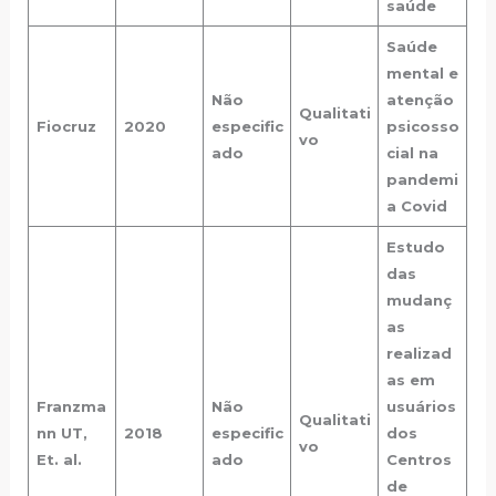
saúde
Saúde
mental e
Não
atenção
Qualitati
Fiocruz
2020
especific
psicosso
vo
ado
cial na
pandemi
a Covid
Estudo
das
mudanç
as
realizad
as em
Franzma
Não
usuários
Qualitati
nn UT,
2018
especific
dos
vo
Et. al.
ado
Centros
de