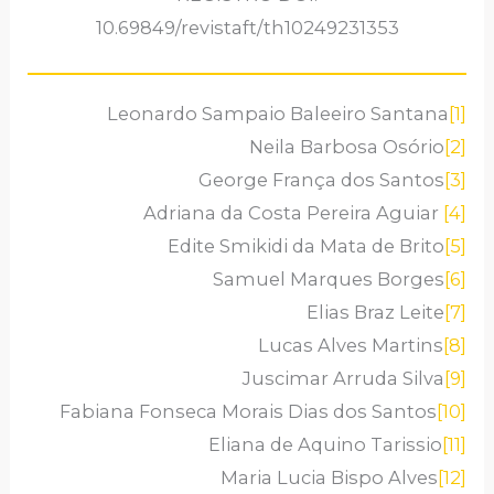
10.69849/revistaft/th10249231353
Leonardo Sampaio Baleeiro Santana
[1]
Neila Barbosa Osório
[2]
George França dos Santos
[3]
Adriana da Costa Pereira Aguiar
[4]
Edite Smikidi da Mata de Brito
[5]
Samuel Marques Borges
[6]
Elias Braz Leite
[7]
Lucas Alves Martins
[8]
Juscimar Arruda Silva
[9]
Fabiana Fonseca Morais Dias dos Santos
[10]
Eliana de Aquino Tarissio
[11]
Maria Lucia Bispo Alves
[12]