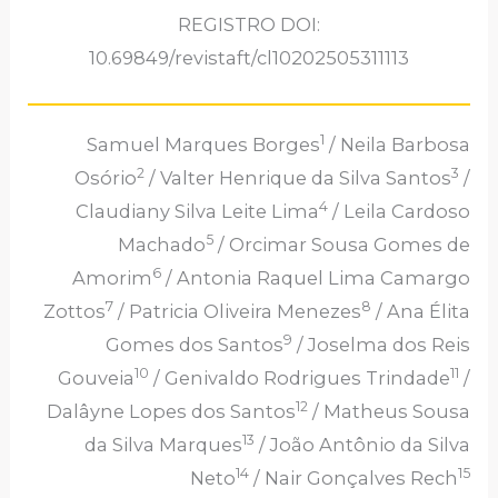
REGISTRO DOI:
10.69849/revistaft/cl10202505311113
1
Samuel Marques Borges
/ Neila Barbosa
2
3
Osório
/ Valter Henrique da Silva Santos
/
4
Claudiany Silva Leite Lima
/ Leila Cardoso
5
Machado
/ Orcimar Sousa Gomes de
6
Amorim
/ Antonia Raquel Lima Camargo
7
8
Zottos
/ Patricia Oliveira Menezes
/ Ana Élita
9
Gomes dos Santos
/ Joselma dos Reis
10
11
Gouveia
/ Genivaldo Rodrigues Trindade
/
12
Dalâyne Lopes dos Santos
/ Matheus Sousa
13
da Silva Marques
/ João Antônio da Silva
14
15
Neto
/ Nair Gonçalves Rech