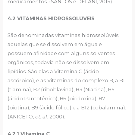
medicamentos. (SANTOS e DELANI, 2015).
4.2 VITAMINAS HIDROSSOLÚVEIS
São denominadas vitaminas hidrossolúveis
aquelas que se dissolvem em água e
possuem afinidade com alguns solventes
orgânicos, todavia não se dissolvem em
lipídios. São elas a Vitamina C (ácido
ascórbico), e as Vitaminas do complexo B, a B1
(tiamina), B2 (riboblavina), B3 (Niacina), B5
(ácido Pantotênico), B6 (piridoxina), B7
(biotina), B9 (ácido fólico) e a B12 (cobalamina).
(ANICETO,
et. al.,
2000).
4.2.1 Vitamina C