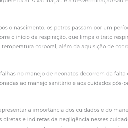
 aquele local. A vacinação e a desverminação sã
pós o nascimento, os potros passam por um perí
re o início da respiração, que limpa o trato respi
a temperatura corporal, além da aquisição de coo
 falhas no manejo de neonatos decorrem da falta d
cionadas ao manejo sanitário e aos cuidados pós-p
a apresentar a importância dos cuidados e do ma
iretas e indiretas da negligência nesses cuidado