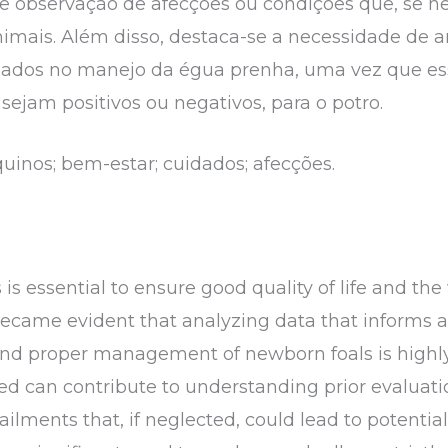
 e observação de afecções ou condições que, se 
mais. Além disso, destaca-se a necessidade de an
dados no manejo da égua prenha, uma vez que es
sejam positivos ou negativos, para o potro.
uinos; bem-estar; cuidados; afecções.
is essential to ensure good quality of life and the
 became evident that analyzing data that informs an
and proper management of newborn foals is highly
ed can contribute to understanding prior evaluati
ailments that, if neglected, could lead to potentia