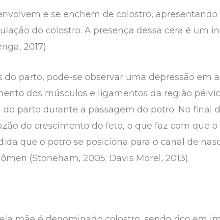
envolvem e se enchem de colostro, apresentando 
lação do colostro. A presença dessa cera é um i
nga, 2017).
s do parto, pode-se observar uma depressão em 
mento dos músculos e ligamentos da região pélvi
l do parto durante a passagem do potro. No final 
ão do crescimento do feto, o que faz com que o
ida que o potro se posiciona para o canal de na
men (Stoneham, 2005; Davis Morel, 2013).
pela mãe é denominado colostro, sendo rico em im