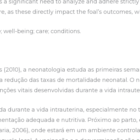
s a significant need to analyze and adhere strictly 
 as these directly impact the foal’s outcomes, wh
well-being; care; conditions.
 (2010), a neonatologia estuda as primeiras sem
 a redução das taxas de mortalidade neonatal. O n
nções vitais desenvolvidas durante a vida intraute
a durante a vida intrauterina, especialmente no t
ntação adequada e nutritiva. Próximo ao parto, 
ria, 2006), onde estará em um ambiente control