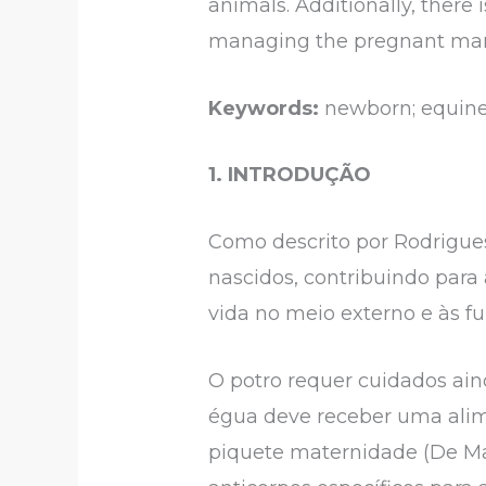
animals. Additionally, there i
managing the pregnant mare,
Keywords:
newborn; equine; 
1. INTRODUÇÃO
Como descrito por Rodrigues
nascidos, contribuindo para
vida no meio externo e às fu
O potro requer cuidados aind
égua deve receber uma alime
piquete maternidade (De Ma