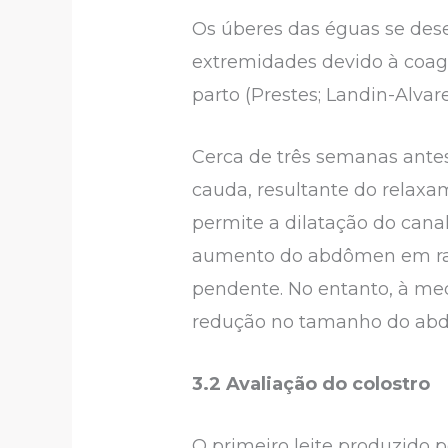
Os úberes das éguas se des
extremidades devido à coagu
parto (Prestes; Landin-Alvare
Cerca de três semanas ante
cauda, resultante do relaxa
permite a dilatação do cana
aumento do abdômen em raz
pendente. No entanto, à med
redução no tamanho do abdô
3.2 Avaliação do colostro
O primeiro leite produzido 