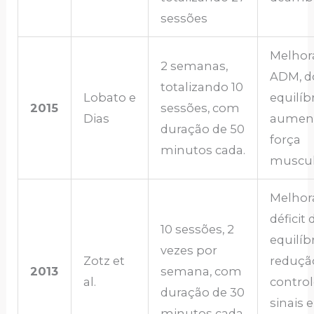
sessões
Melhor
2 semanas,
ADM, d
totalizando 10
Lobato e
equilíb
2015
sessões, com
Dias
aumen
duração de 50
força
minutos cada.
muscul
Melhor
déficit 
10 sessões, 2
equilíbr
vezes por
Zotz et
reduçã
2013
semana, com
al.
control
duração de 30
sinais e
minutos cada.