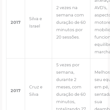
alteraç
2 vezes na
AVD’s,
semana com
aspect
Silva e
2017
duração de 60
motore
Israel
minutos por
mobili
20 sessões.
funcion
equilíb
marcha
5 vezes por
semana,
Melhor
durante 2
seu equ
Cruz e
meses, com
em pé,
2017
Silva
duração de 60
sentad
minutos,
sua
totalizando 27
deambu