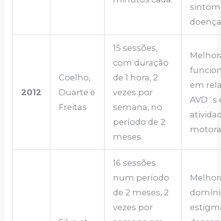
sintom
doença
15 sessões,
Melhor
com duração
funcio
Coelho,
de 1 hora, 2
em rel
2012
Duarte e
vezes por
AVD´s 
Freitas
semana, no
ativida
período de 2
motora
meses.
16 sessões
num período
Melhor
de 2 meses, 2
domíni
vezes por
estigm