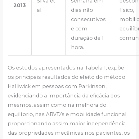
Silva et
semana em
descon
2013
al.
dias não
físico,
consecutivos
mobili
e com
equilíb
duração de 1
comuni
hora.
Os estudos apresentados na Tabela 1, expõe
os principais resultados do efeito do método
Halliwick em pessoas com Parkinson,
evidenciando a importância da eficácia dos
mesmos, assim como na melhora do
equilíbrio, nas ABVD’s e mobilidade funcional
proporcionando assim maior independência
das propriedades mecânicas nos pacientes, os