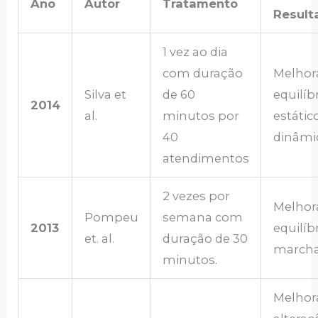
Ano
Autor
Tratamento
Result
1 vez ao dia
com duração
Melhor
Silva et
de 60
equilíb
2014
al.
minutos por
estátic
40
dinâmi
atendimentos
2 vezes por
Melhor
Pompeu
semana com
2013
equilíb
et. al.
duração de 30
marcha
minutos.
Melhor