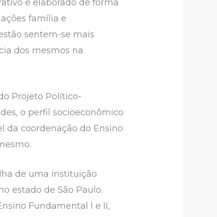
rativo e elaborado de forma
ações família e
estão sentem-se mais
ncia dos mesmos na
o Projeto Político-
ades, o perfil socioeconômico
el da coordenação do Ensino
 mesmo.
olha de uma instituição
 no estado de São Paulo.
nsino Fundamental I e II,