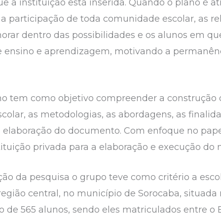
a instituição está inserida. Quando o plano é at
 participação de toda comunidade escolar, as rel
ar dentro das possibilidades e os alunos em qu
de ensino e aprendizagem, motivando a permanê
lho tem como objetivo compreender a construção d
colar, as metodologias, as abordagens, as finalid
 na elaboração do documento. Com enfoque no pap
ituição privada para a elaboração e execução do
zação da pesquisa o grupo teve como critério a esc
região central, no município de Sorocaba, situada
de 565 alunos, sendo eles matriculados entre o E