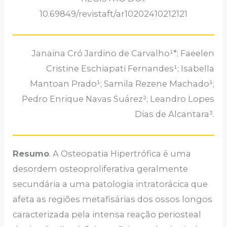
10.69849/revistaft/ar10202410212121
Janaina Cró Jardino de Carvalho¹*; Faeelen
Cristine Eschiapati Fernandes¹; Isabella
Mantoan Prado¹; Samila Rezene Machado¹;
Pedro Enrique Navas Suárez²; Leandro Lopes
Dias de Alcantara³.
Resumo
. A Osteopatia Hipertrófica é uma
desordem osteoproliferativa geralmente
secundária a uma patologia intratorácica que
afeta as regiões metafisárias dos ossos longos
caracterizada pela intensa reação periosteal