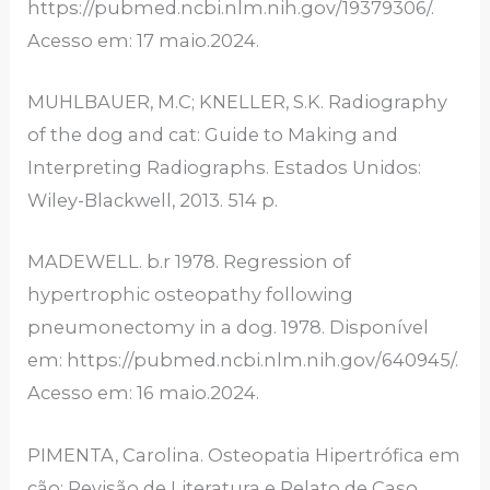
https://pubmed.ncbi.nlm.nih.gov/19379306/.
Acesso em: 17 maio.2024.
MUHLBAUER, M.C; KNELLER, S.K. Radiography
of the dog and cat: Guide to Making and
Interpreting Radiographs. Estados Unidos:
Wiley-Blackwell, 2013. 514 p.
MADEWELL. b.r 1978. Regression of
hypertrophic osteopathy following
pneumonectomy in a dog. 1978. Disponível
em: https://pubmed.ncbi.nlm.nih.gov/640945/.
Acesso em: 16 maio.2024.
PIMENTA, Carolina. Osteopatia Hipertrófica em
cão: Revisão de Literatura e Relato de Caso.