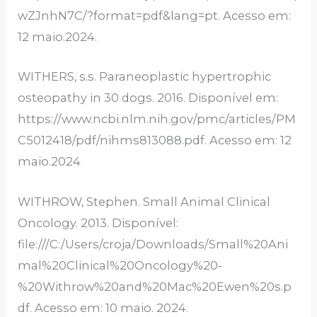
wZJnhN7C/?format=pdf&lang=pt. Acesso em:
12 maio.2024.
WITHERS, s.s. Paraneoplastic hypertrophic
osteopathy in 30 dogs. 2016. Disponível em:
https://www.ncbi.nlm.nih.gov/pmc/articles/PM
C5012418/pdf/nihms813088.pdf. Acesso em: 12
maio.2024
WITHROW, Stephen. Small Animal Clinical
Oncology. 2013. Disponível:
file:///C:/Users/croja/Downloads/Small%20Ani
mal%20Clinical%20Oncology%20-
%20Withrow%20and%20Mac%20Ewen%20s.p
df. Acesso em: 10 maio. 2024.