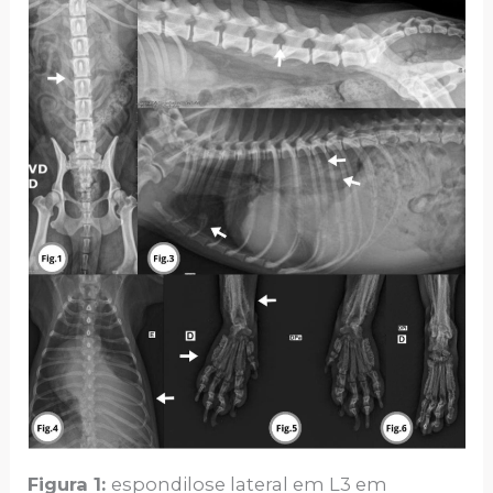
Figura 1:
espondilose lateral em L3 em