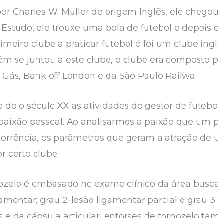
por Charles W. Müller de origem Inglês, ele chego
 Estudo, ele trouxe uma bola de futebol e depois 
rimeiro clube a praticar futebol é foi um clube i
m se juntou a este clube, o clube era composto po
Gás, Bank off London e da São Paulo Railwa.
e do o século XX as atividades do gestor de fute
paixão pessoal. Ao analisarmos a paixão que um 
ecorrência, os parâmetros que geram a atração d
r certo clube.
nozelo é embasado no exame clínico da área busca
gamentar; grau 2-lesão ligamentar parcial e grau 3 
 e da cápsula articular, entorses de tornozelo 