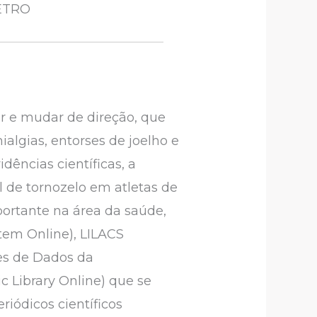
METRO
r e mudar de direção, que
algias, entorses de joelho e
idências científicas, a
l de tornozelo em atletas de
mportante na área da saúde,
tem Online), LILACS
es de Dados da
c Library Online) que se
iódicos científicos