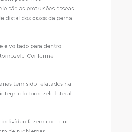
elo são as protrusões ósseas
e distal dos ossos da perna
é é voltado para dentro,
 tornozelo. Conforme
márias têm sido relatados na
ntegro do tornozelo lateral,
ao indivíduo fazem com que
ento de problemas