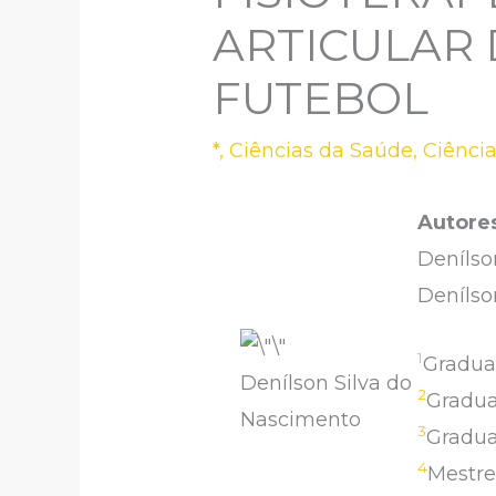
ARTICULAR
FUTEBOL
*
,
Ciências da Saúde
,
Ciênci
Autore
Denílso
Denílso
1
Gradua
Denílson Silva do
2
Gradua
Nascimento
3
Gradua
4
Mestre