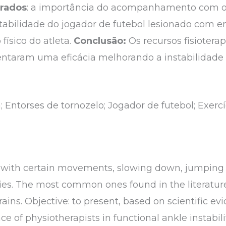
erados
: a importância do acompanhamento com o f
tabilidade do jogador de futebol lesionado com e
ísico do atleta.
Conclusão:
Os recursos fisioterap
entaram uma eficácia melhorando a instabilidade a
; Entorses de tornozelo; Jogador de futebol; Exercí
s, with certain movements, slowing down, jumping
es. The most common ones found in the literatur
rains. Objective: to present, based on scientific ev
f physiotherapists in functional ankle instabilit