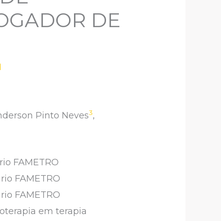
JOGADOR DE
1
3
nderson Pinto Neves
,
tário FAMETRO
tário FAMETRO
tário FAMETRO
oterapia em terapia