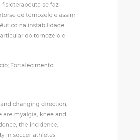
isioterapeuta se faz
ntorse de tornozelo e assim
êutico na instabilidade
rticular do tornozelo e
cio; Fortalecimento;
 and changing direction,
e are myalgia, knee and
idence, the incidence,
y in soccer athletes.