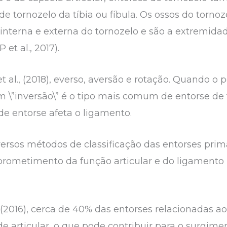
 tornozelo da tíbia ou fíbula. Os ossos do tornoz
interna e externa do tornozelo e são a extremidad
et al., 2017).
 al., (2018), everso, aversão e rotação. Quando o p
 \”inversão\” é o tipo mais comum de entorse de
de entorse afeta o ligamento.
inversos métodos de classificação das entorses pri
prometimento da função articular e do ligamento í
, (2016), cerca de 40% das entorses relacionadas 
de articular, o que pode contribuir para o surgim