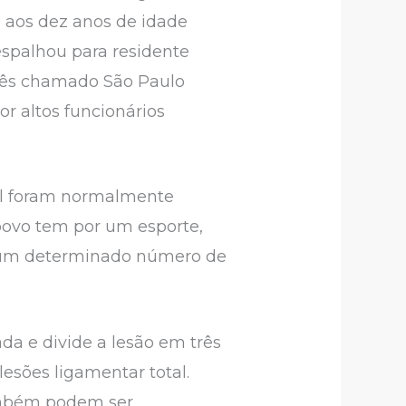
u aos dez anos de idade
espalhou para residente
nglês chamado São Paulo
r altos funcionários
bol foram normalmente
povo tem por um esporte,
e um determinado número de
da e divide a lesão em três
lesões ligamentar total.
também podem ser