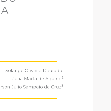
IA
1
Solange Oliveira Dourado
2
Júlia Marta de Aquino
3
son Júlio Sampaio da Cruz