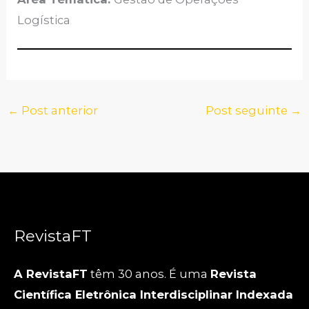
Logística
←
Post anterior
Post seguinte
→
RevistaFT
A RevistaFT
têm 30 anos. É uma
Revista
Científica Eletrônica Interdisciplinar Indexada