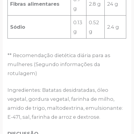
Fibras alimentares
2.8 g
24 g
g
0.13
0.52
Sódio
2.4 g
g
g
** Recomendação dietética diária para as
mulheres (Segundo informações da
rotulagem)
Ingredientes: Batatas desidratadas, óleo
vegetal, gordura vegetal, farinha de milho,
amido de trigo, maltodextrina, emulsionante:
E-471, sal, farinha de arroz e dextrose.
DISCUSSÃO