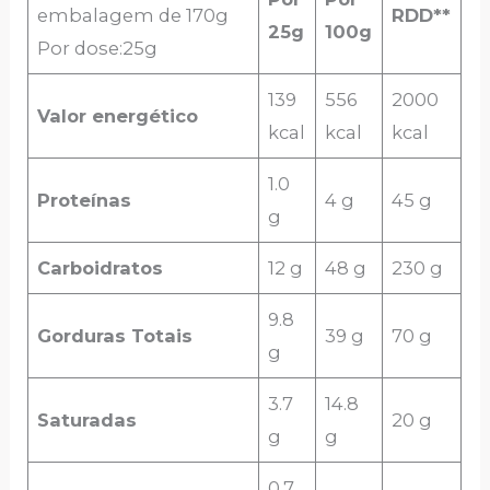
embalagem de 170g
RDD**
25g
100g
Por dose:25g
139
556
2000
Valor energético
kcal
kcal
kcal
1.0
Proteínas
4 g
45 g
g
Carboidratos
12 g
48 g
230 g
9.8
Gorduras Totais
39 g
70 g
g
3.7
14.8
Saturadas
20 g
g
g
0.7