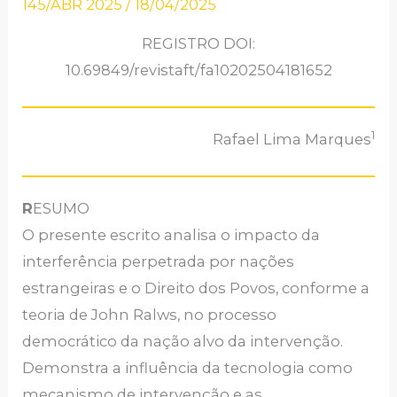
145/ABR 2025
/
18/04/2025
REGISTRO DOI:
10.69849/revistaft/fa10202504181652
1
Rafael Lima Marques
R
ESUMO
O presente escrito analisa o impacto da
interferência perpetrada por nações
estrangeiras e o Direito dos Povos, conforme a
teoria de John Ralws, no processo
democrático da nação alvo da intervenção.
Demonstra a influência da tecnologia como
mecanismo de intervenção e as