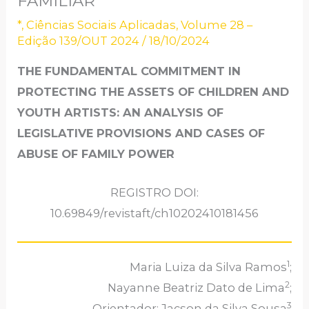
FAMILIAR
*
,
Ciências Sociais Aplicadas
,
Volume 28 –
Edição 139/OUT 2024
/
18/10/2024
THE FUNDAMENTAL COMMITMENT IN
PROTECTING THE ASSETS OF CHILDREN AND
YOUTH ARTISTS: AN ANALYSIS OF
LEGISLATIVE PROVISIONS AND CASES OF
ABUSE OF FAMILY POWER
REGISTRO DOI:
10.69849/revistaft/ch10202410181456
1
Maria Luiza da Silva Ramos
;
2
Nayanne Beatriz Dato de Lima
;
3
Orientador: Jacson da Silva Sousa