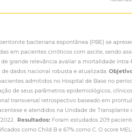
peritonite bacteriana espontânea (PBE) se apre
das em pacientes cirróticos com ascite, sendo ass
de grande relevância avaliar a mortalidade intra-
 de dados nacional robusta e atualizada.
Objetivo
pacientes admitidos no Hospital de Base no períod
ação de seus parâmetros epidemiológicos, clínicos 
nal transversal retrospectivo baseado em prontuá
acentese e atendidos na Unidade de Transplante 
/2022.
Resultados:
Foram estudados 209 pacientes
sificados como Child B e 67% como C. O score ME