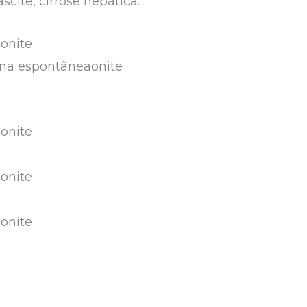
ascite, cirrose hepática.
onite
ana espontâneaonite
onite
onite
onite