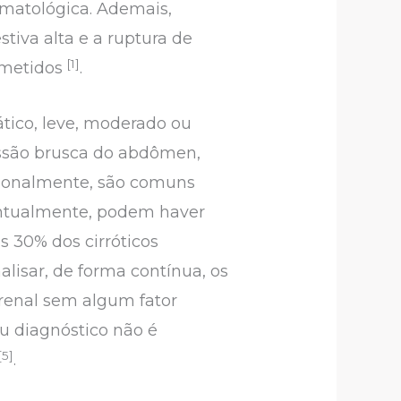
 hematológica. Ademais,
stiva alta e a ruptura de
[1]
bmetidos
.
ático, leve, moderado ou
ressão brusca do abdômen,
ionalmente, são comuns
Eventualmente, podem haver
s 30% dos cirróticos
alisar, de forma contínua, os
renal sem algum fator
u diagnóstico não é
[5]
.