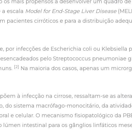
são os mais propensos a desenvolver um quadro de
e a escala
Model for End-Stage Liver Disease
(MELD
m pacientes cirróticos e para a distribuição adeq
e, por infecções de Escherichia coli ou Klebsiell
desencadeados pelo Streptococcus pneumoniae gr
[2]
muns.
Na maioria dos casos, apenas um microrg
põem à infecção na cirrose, ressaltam-se as altera
, do sistema macrófago-monocitário, da atividade
l e celular. O mecanismo fisiopatológico da PBE 
o lúmen intestinal para os gânglios linfáticos me