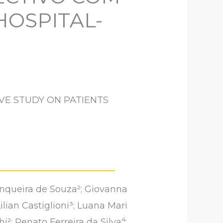
HOSPITAL-
VE STUDY ON PATIENTS
nqueira de Souza²; Giovanna
ilian Castiglioni³; Luana Mari
4
i²; Renato Ferreira da Silva
.