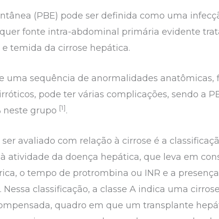
ontânea (PBE) pode ser definida como uma infecçã
lquer fonte intra-abdominal primária evidente tra
e temida da cirrose hepática.
de uma sequência de anormalidades anatômicas, f
rróticos, pode ter várias complicações, sendo a 
[1]
% neste grupo
.
er avaliado com relação à cirrose é a classificaç
 à atividade da doença hepática, que leva em co
rica, o tempo de protrombina ou INR e a presença 
. Nessa classificação, a classe A indica uma cirro
ompensada, quadro em que um transplante hepáti