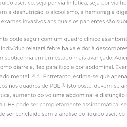
uido ascítico, seja por via linfática, seja por via
uem a desnutrição, o alcoolismo, a hemorragia dige
de exames invasivos aos quais os pacientes são su
iente pode seguir com um quadro clínico assintom
o indivíduo relatará febre baixa e dor à descomp
 septicemia em um estado mais avançado. Adic
 como diarreia, íleo paralítico e dor abdominal. 
[3][4]
tado mental
. Entretanto, estima-se que apena
[1]
cos nos quadros de PBE.
Isto posto, devem-se an
pática, aumento do volume abdominal e disfunção 
 a PBE pode ser completamente assintomática, se
e ser concluído sem a análise do líquido ascítico