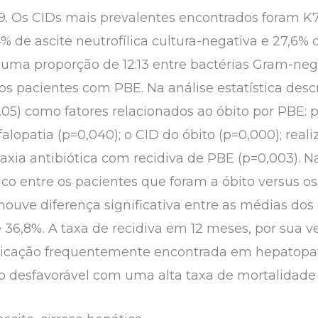
9. Os CIDs mais prevalentes encontrados foram K7
% de ascite neutrofílica cultura-negativa e 27,6% 
 uma proporção de 12:13 entre bactérias Gram-neg
s pacientes com PBE. Na análise estatística descr
<0.05) como fatores relacionados ao óbito por PBE: 
alopatia (p=0,040); o CID do óbito (p=0,000); reali
filaxia antibiótica com recidiva de PBE (p=0,003). 
tico entre os pacientes que foram a óbito versus o
houve diferença significativa entre as médias dos
36,8%. A taxa de recidiva em 12 meses, por sua vez
ação frequentemente encontrada em hepatopata
desfavorável com uma alta taxa de mortalidade i