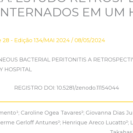
INTERNADOS EM UM 
 28 - Edição 134/MAI 2024
/
08/05/2024
EOUS BACTERIAL PERITONITIS A RETROSPECTI
Y HOSPITAL
REGISTRO DOI: 10.5281/zenodo.11154044
ento¹; Caroline Ogea Tavares²; Giovanna Dias Ju
ilherme Gerloff Antunes²; Henrique Areco Lucatto²; L
Takahash