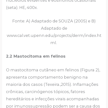
nucléolos evidentes e eosinófilos ocasionais
(seta). HE, 400x.
Fonte: A) Adaptado de SOUZA (2005) e B)
Adaptado de
www.cal.vet.upenn.edu/projects/derm/index.ht
ml.
2.2 Mastocitoma em felinos
O mastocitoma cutâneo em felinos (Figura 2),
apresenta comportamento benigno na
maioria dos casos (Texeira.,2015). Inflamações
crônicas, carcinógenos tópicos, fatores
hereditários e infecções virais acompanhadas
por imunossupressão podem ser a causa dos