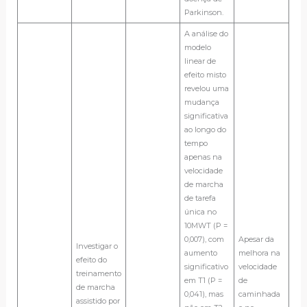
Parkinson.
A análise do
modelo
linear de
efeito misto
revelou uma
mudança
significativa
ao longo do
tempo
apenas na
velocidade
de marcha
de tarefa
única no
10MWT (P =
0,007), com
Apesar da
Investigar o
aumento
melhora na
efeito do
significativo
velocidade
treinamento
em T1 (P =
de
de marcha
0,041), mas
caminhada
assistido por