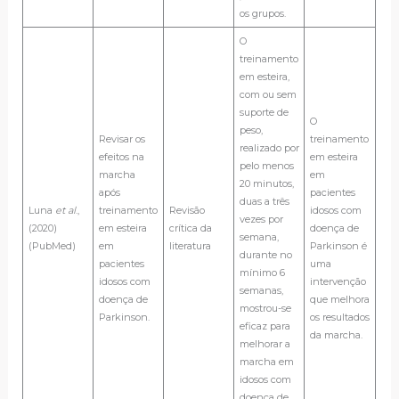
os grupos.
O
treinamento
em esteira,
com ou sem
suporte de
O
peso,
Revisar os
treinamento
realizado por
efeitos na
em esteira
pelo menos
marcha
em
20 minutos,
após
pacientes
duas a três
Luna
et al
.,
treinamento
Revisão
idosos com
vezes por
(2020)
em esteira
crítica da
doença de
semana,
(PubMed)
em
literatura
Parkinson é
durante no
pacientes
uma
mínimo 6
idosos com
intervenção
semanas,
doença de
que melhora
mostrou-se
Parkinson.
os resultados
eficaz para
da marcha.
melhorar a
marcha em
idosos com
doença de