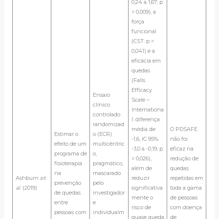
0,24 a 1,67; p
= 0,009), a
força
funcional
(CST: p =
0,041) e a
eficácia em
quedas
(Falls
Efficacy
Ensaio
Scale –
clínico
Internationa
controlado
l: diferença
randomizad
média de
O PDSAFE
Estimar o
o (ECR)
-1,6, IC 95%
não foi
efeito de um
multicêntric
-3,0 a -0,19; p
eficaz na
programa de
o,
= 0,026),
redução de
fisioterapia
pragmático,
além de
quedas
na
mascarado
Ashburn
et
reduzir
repetidas em
prevenção
pelo
al
. (2019)
significativa
toda a gama
de quedas
investigador
mente o
de pessoas
entre
e
risco de
com doença
pessoas com
individualm
quase queda
de