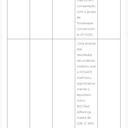
melhor em
comparação
com o grupo
de
fisioterapia
convencion
al (P<0,05)
Uma análise
dos
resultados
secundários
mostrou que
o PDSAFE
melhorou
significativa
mente o
equilíbrio
(Mini-
BESTest:
diferença
média de
0,95, IC 95%