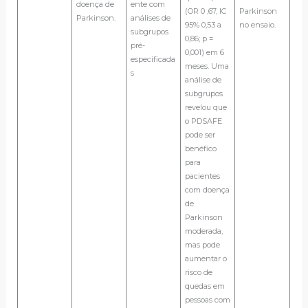
doença de
ente com
(OR 0 ,67, IC
Parkinson
Parkinson.
análises de
95% 0,53 a
no ensaio.
subgrupos
0,86; p =
pré-
0,001) em 6
especificada
meses. Uma
s
análise de
subgrupos
revelou que
o PDSAFE
pode ser
benéfico
para
pacientes
com doença
de
Parkinson
moderada,
mas pode
aumentar o
risco de
quedas em
pessoas com