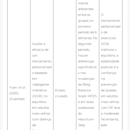
mente
diferentes
entre os
O
grupos no
treinamento
primeiro
personalizad
período de 6
o de
semanas. No
exercícios
Avaliar a
segundo
IVGB
eficácia de
período,
melhora o
um
houve
equilíbrio, a
treinamento
diferenças
estabilidade
personalizad
significativa
postural e a
o baseado
s nas
confiança
em
mudanças
na
videogame
da Berg
prevenção
Yuan
et al
.
interativo
Ensaio
Balance
de quedas
(2020)
(IVGB) no
cruzado
Scale, MFES
em adultos
(PubMed)
equilíbrio
e em duas
mais velhos
em adultos
subescalas
com DP leve
mais velhos
do
a moderada.
com doença
Maximum
No entanto,
de
Step
este