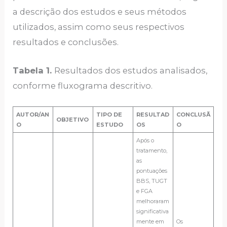
a descrição dos estudos e seus métodos
utilizados, assim como seus respectivos
resultados e conclusões.
Tabela 1.
Resultados dos estudos analisados,
conforme fluxograma descritivo.
AUTOR/AN
TIPO DE
RESULTAD
CONCLUSÃ
OBJETIVO
O
ESTUDO
OS
O
Após o
tratamento,
as
pontuações
BBS, TUGT
e FGA
melhoraram
significativa
mente em
Os