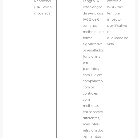
Parkinson
Length. A
exercício
(DP) leve a
intervenção
IVGB não
moderada.
de exercícios
tem um
IVGB de 6
impacto
semanas
significativo
melhorou de
na
forma
qualidade de
significativa
vida
os resultados
funcionais
em
pacientes
com DP, em
comparação
com os
controles,
com
melhorias
em aspectos
diferentes,
mas inter-
relacionados
, em ambos