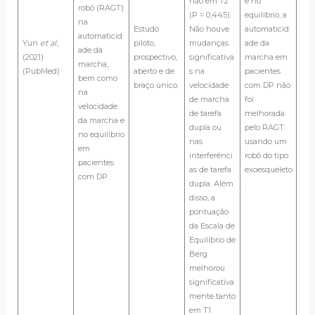
não em T2
e no
robô (RAGT)
(P = 0,445).
equilíbrio, a
na
Estudo
Não houve
automaticid
automaticid
Yun
et al
.,
piloto,
mudanças
ade da
ade da
(2021)
prospectivo,
significativa
marcha em
marcha,
(PubMed)
aberto e de
s na
pacientes
bem como
braço único.
velocidade
com DP não
na
de marcha
foi
velocidade
de tarefa
melhorada
da marcha e
dupla ou
pelo RAGT
no equilíbrio
nas
usando um
em
interferênci
robô do tipo
pacientes
as de tarefa
exoesqueleto
com DP
dupla. Além
.
disso, a
pontuação
da Escala de
Equilíbrio de
Berg
melhorou
significativa
mente tanto
em T1