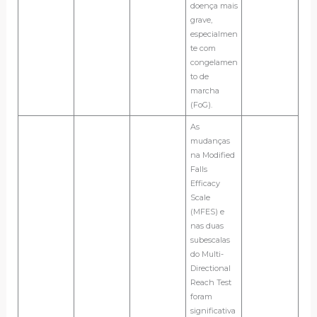
doença mais
grave,
especialmen
te com
congelamen
to de
marcha
(FoG).
As
mudanças
na Modified
Falls
Efficacy
Scale
(MFES) e
nas duas
subescalas
do Multi-
Directional
Reach Test
foram
significativa