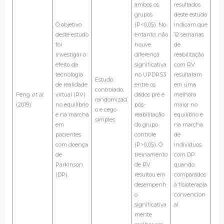
ambos os
resultados
grupos
deste estudo
O objetivo
(P<0,05). No
indicam que
deste estudo
entanto, não
12 semanas
foi
houve
de
investigar o
diferença
reabilitação
efeito da
significativa
com RV
tecnologia
no UPDRS3
resultaram
Estudo
de realidade
entre os
em uma
controlado,
Feng
et al
.
virtual (RV)
dados pré e
melhora
randomizad
(2019)
no equilíbrio
pós-
maior no
o e cego
e na marcha
reabilitação
equilíbrio e
simples
em
do grupo
na marcha
pacientes
controle
de
com doença
(P>0,05). O
indivíduos
de
treinamento
com DP
Parkinson
de RV
quando
(DP).
resultou em
comparados
desempenh
à fisioterapia
o
convencion
significativa
al.
mente