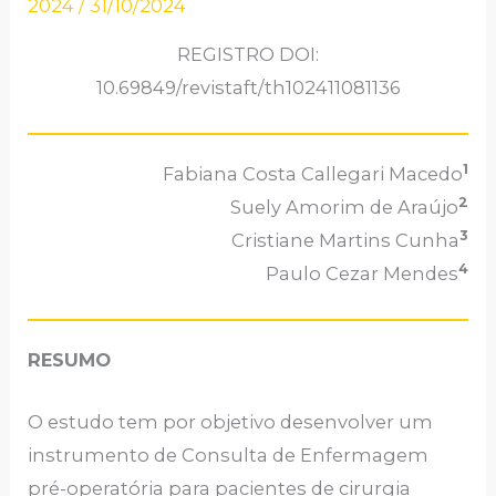
2024
/
31/10/2024
REGISTRO DOI:
10.69849/revistaft/th102411081136
1
Fabiana Costa Callegari Macedo
2
Suely Amorim de Araújo
3
Cristiane Martins Cunha
4
Paulo Cezar Mendes
RESUMO
O estudo tem por objetivo desenvolver um
instrumento de Consulta de Enfermagem
pré-operatória para pacientes de cirurgia