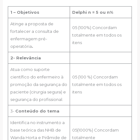
1 – Objetivos
Delphi n = 5 ou n%
Atinge a proposta de
05 (100%) Concordam
fortalecer a consulta de
totalmente em todos os
enfermagem pré-
itens
operatória
.
2- Relevância
Atua como suporte
científico do enfermeiro à
05 (100 %) Concordam
promoção da segurança do
totalmente em todos os
paciente (cirurgia segura) e
itens
segurança do profissional.
3-
Conteúdo do tema
Identifica no instrumento a
base teórica das NHB de
05(1000%) Concordam
Wanda Horta e Pirâmide de
totalmente