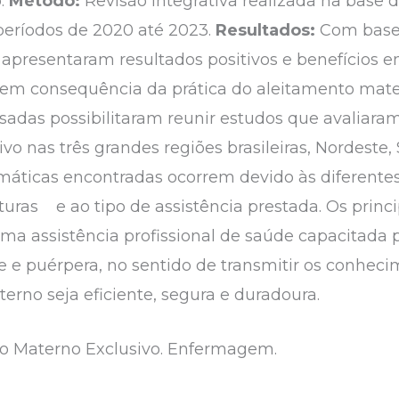
o.
Método:
Revisão integrativa realizada na base 
 períodos de 2020 até 2023.
Resultados:
Com base 
, apresentaram resultados positivos e benefícios 
em consequência da prática do aleitamento mate
isadas possibilitaram reunir estudos que avaliara
o nas três grandes regiões brasileiras, Nordeste, 
emáticas encontradas ocorrem devido às diferentes
turas e ao tipo de assistência prestada. Os princ
 uma assistência profissional de saúde capacitada
 e puérpera, no sentido de transmitir os conheci
erno seja eficiente, segura e duradoura.
o Materno Exclusivo. Enfermagem.