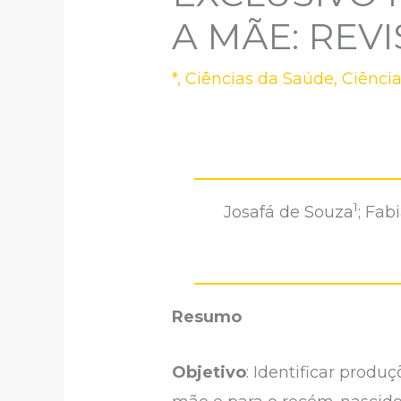
A MÃE: REV
*
,
Ciências da Saúde
,
Ciênci
1
Josafá de Souza
; Fab
Resumo
Objetivo
: Identificar prod