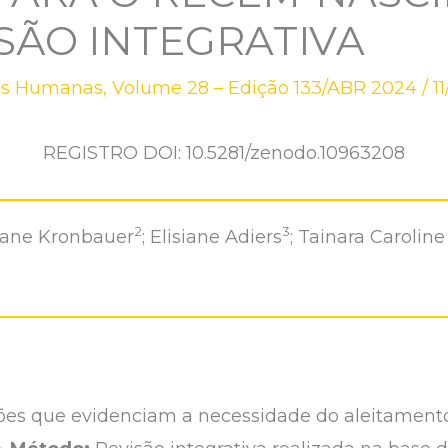
ISÃO INTEGRATIVA
as Humanas
,
Volume 28 – Edição 133/ABR 2024
/
1
REGISTRO DOI: 10.5281/zenodo.10963208
2
3
iane Kronbauer
; Elisiane Adiers
; Tainara Caroli
uções que evidenciam a necessidade do aleitament