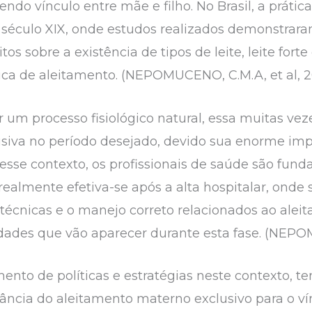
do vínculo entre mãe e filho. No Brasil, a prá
o século XIX, onde estudos realizados demonstrara
 sobre a existência de tipos de leite, leite forte
tica de aleitamento. (NEPOMUCENO, C.M.A, et al, 2
m processo fisiológico natural, essa muitas veze
siva no período desejado, devido sua enorme imp
Nesse contexto, os profissionais de saúde são fu
almente efetiva-se após a alta hospitalar, onde 
 técnicas e o manejo correto relacionados ao al
dades que vão aparecer durante esta fase. (NEPOM
ento de políticas e estratégias neste contexto, te
tância do aleitamento materno exclusivo para o ví