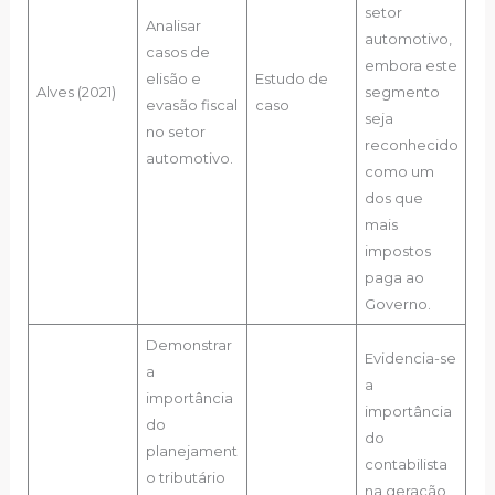
setor
Analisar
automotivo,
casos de
embora este
elisão e
Estudo de
Alves (2021)
segmento
evasão fiscal
caso
seja
no setor
reconhecido
automotivo.
como um
dos que
mais
impostos
paga ao
Governo.
Demonstrar
Evidencia-se
a
a
importância
importância
do
do
planejament
contabilista
o tributário
na geração