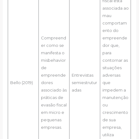
fiscal está
associada ao
mau
comportam
ento do
Compreend
empreende
er como se
dor que,
manifesta o
para
misbehavior
contornar as
de
situações
empreende
Entrevistas
adversas
Bello (2019)
dores
semiestrutur
que
associado às
adas
impedem a
práticas de
manutenção
evasão fiscal
ou
em micro e
crescimento
pequenas
de sua
empresas.
empresa,
utiliza