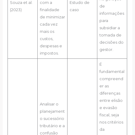
Souza et al.
com a
Estudo de
de
(2023)
finalidade
caso
informações
de minimizar
para
cada vez
subsidiar a
mais os
tomada de
custos,
decisões do
despesas e
gestor.
impostos.
É
fundamental
compreend
er as
diferenças
entre elisão
Analisar o
e evasão
planejament
fiscal, seja
o sucessório
nos critérios
tributário e a
da
confusão