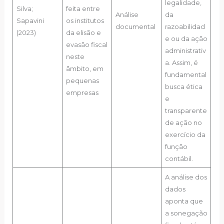
legalidade,
Silva;
feita entre
Análise
da
Sapavini
os institutos
documental
razoabilidad
(2023)
da elisão e
e ou da ação
evasão fiscal
administrativ
neste
a. Assim, é
âmbito, em
fundamental
pequenas
busca ética
empresas
e
transparente
de ação no
exercício da
função
contábil.
A análise dos
dados
aponta que
a sonegação