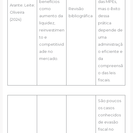
benefícios
das MPEs,
Arante; Leite;
como
Revisão
mas o êxito
Oliveira
aumento da
bibliográfica
dessa
(2024)
liquidez,
prática
reinvestimen
depende de
to e
uma
competitivid
administraçã
ade no
o eficiente e
mercado.
da
compreensã
o das leis
fiscais.
São poucos
os casos
conhecidos
de evasão
fiscal no