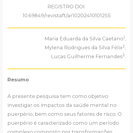
REGISTRO DOI:
10.69849/revistaft/ar10202410101255
1
Maria Eduarda da Silva Caetano
;
2
Mylena Rodrigues da Silva Félix
;
3
Lucas Guilherme Fernandes
.
Resumo
A presente pesquisa tem como objetivo
investigar os impactos da saúde mental no
puerpério, bem como seus fatores de risco. O
puerpério é caracterizado como um período
complexo composto por transformações