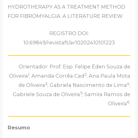
HYDROTHERAPY AS A TREATMENT METHOD
FOR FIBROMYALGIA: A LITERATURE REVIEW
REGISTRO DOI:
10.69849/revistaft/ar10202410101223
Orientador: Prof. Esp. Felipe Éden Souza de
1
2
Oliveira
; Amanda Corrêa Cad
; Ana Paula Mota
3
4
de Oliveira
; Gabriela Nascimento de Lima
;
5
Gabriele Souza de Oliveira
; Samira Ramos de
6
Oliveira
.
Resumo