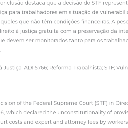
conclusão destaca que a decisão do STF represent
iça para trabalhadores em situação de vulnerabili
aqueles que não têm condições financeiras. A pes
direito à justiça gratuita com a preservação da in
ue devem ser monitorados tanto para os trabalha
.
à Justiça; ADI 5766; Reforma Trabalhista; STF; Vu
ecision of the Federal Supreme Court (STF) in Direc
66, which declared the unconstitutionality of prov
urt costs and expert and attorney fees by workers