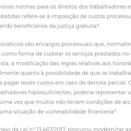
 novas normas para os direitos dos trabalhadores e
tidas refere-se à imposição de custos processua
do beneficiários da justiça gratuita³.
dvocatícios são encargos processuais que, normal
, como forma de custear os serviços prestados no 
sta, a modificação das regras relativas aos honorár
lmente quanto à possibilidade de que os trabalhad
que pagar esses custos em caso de derrota parcial
alhadores hipossuficientes, poderia representar
o, uma vez que muitos não teriam condições de arc
4
a situação de vulnerabilidade financeira
.
eio da Lei nº 13.467/2017, procurou modernizar as