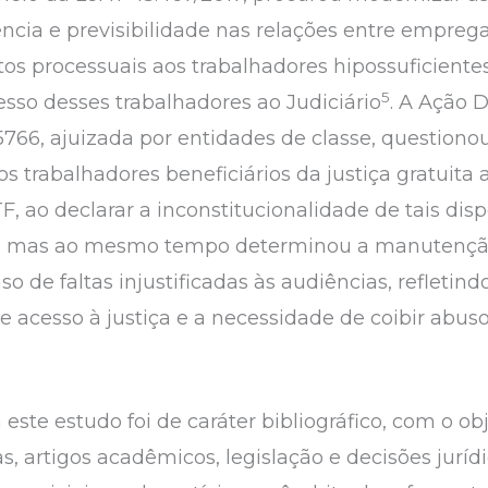
iência e previsibilidade nas relações entre empre
tos processuais aos trabalhadores hipossuficiente
5
esso desses trabalhadores ao Judiciário
. A Ação D
5766, ajuizada por entidades de classe, questiono
s trabalhadores beneficiários da justiça gratuita
TF, ao declarar a inconstitucionalidade de tais disp
iça, mas ao mesmo tempo determinou a manutençã
de faltas injustificadas às audiências, refletind
de acesso à justiça e a necessidade de coibir abus
ste estudo foi de caráter bibliográfico, com o obje
ras, artigos acadêmicos, legislação e decisões jurí