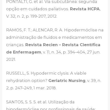
PONTALTI, G. et al. Via subcutânea: segunda
opção em cuidados paliativos.
Revista HCPA
,
V. 32, n. 2, p. 199-207, 2012.
RAMOS, F. T.; ALENCAR, R. A. Hipodermóclise na
administração de fluidos e medicamentos em
crianças.
Revista Recien – Revista Científica
de Enfermagem
, v. 11, n. 34, p. 394–404, 27 jun.
2021.
RUSSELL, S. Hypodermic clysis: A viable
rehydration option?
Geriatric Nursing
, v. 39, n.
2, p. 247–249, 1 mar. 2018.
SANTOS, S. S. S. et al. Utilização da
hipodermóclise por profissionais de saúde: