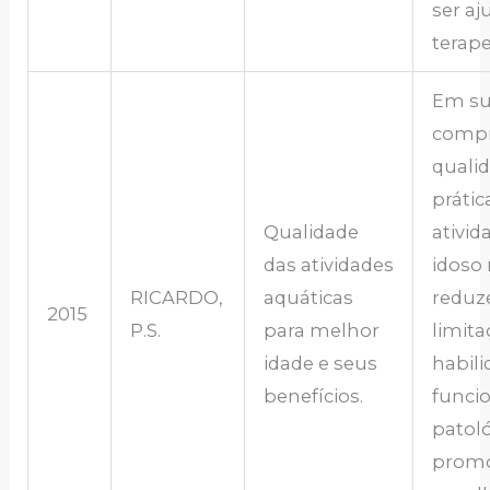
ser aj
terap
Em s
compr
qualid
prátic
Qualidade
ativid
das atividades
idoso
RICARDO,
aquáticas
reduz
2015
P.S.
para melhor
limita
idade e seus
habil
benefícios.
funcio
patoló
prom