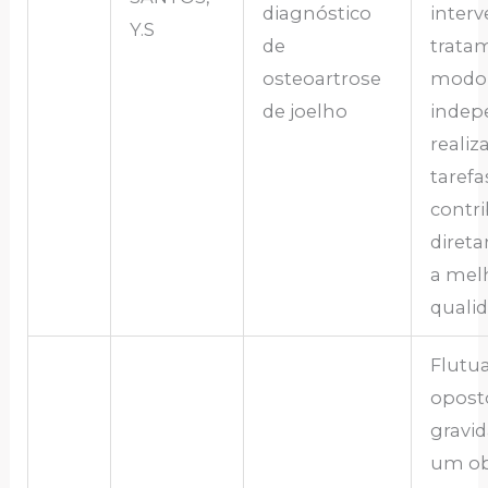
diagnóstico
inter
Y.S
de
trata
osteoartrose
modo 
de joelho
indep
realiz
tarefa
contri
diret
a mel
qualid
Flutu
opost
gravi
um obj