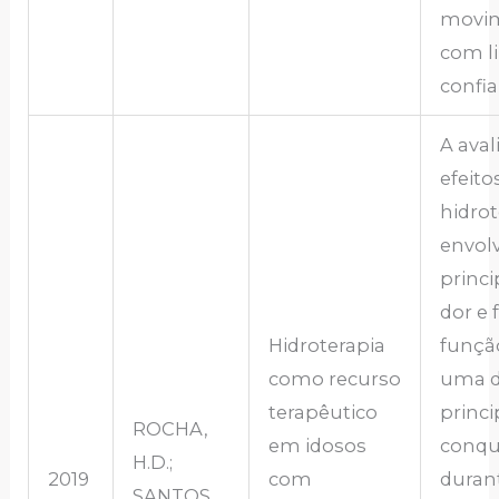
movi
com l
confia
A aval
efeito
hidrot
envol
princ
dor e 
Hidroterapia
funçã
como recurso
uma 
terapêutico
princi
ROCHA,
em idosos
conqu
H.D.;
2019
com
duran
SANTOS,