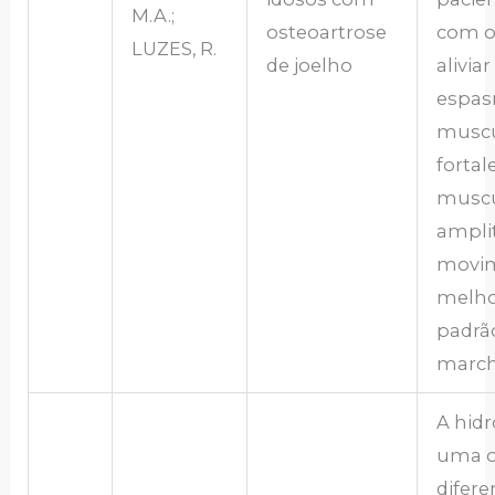
M.A.;
osteoartrose
com os
LUZES, R.
de joelho
aliviar
espa
muscu
forta
muscu
ampli
movim
melho
padrã
march
A hidr
uma 
difere