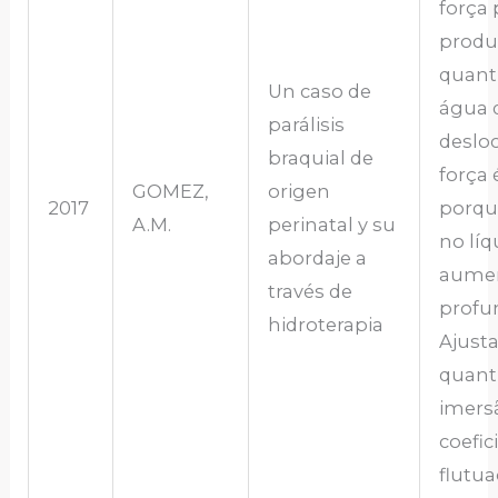
força 
produ
quant
Un caso de
água 
parálisis
desloc
braquial de
força 
GOMEZ,
origen
2017
porqu
A.M.
perinatal y su
no líq
abordaje a
aumen
través de
profu
hidroterapia
Ajust
quant
imersã
coefic
flutu