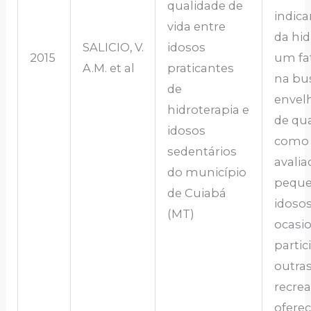
qualidade de
indic
vida entre
da hid
SALICIO, V.
idosos
2015
um fat
A.M. et al
praticantes
na bu
de
envel
hidroterapia e
de qu
idosos
como 
sedentários
avalia
do município
peque
de Cuiabá
idoso
(MT)
ocasi
parti
outras
recrea
oferec