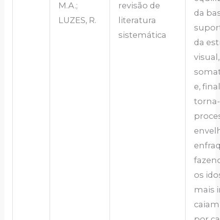
M.A.;
revisão de
da ba
LUZES, R.
literatura
supor
sistemática
da es
visual
somat
e, fin
torna-
proce
envel
enfra
fazen
os id
mais i
caiam
por c