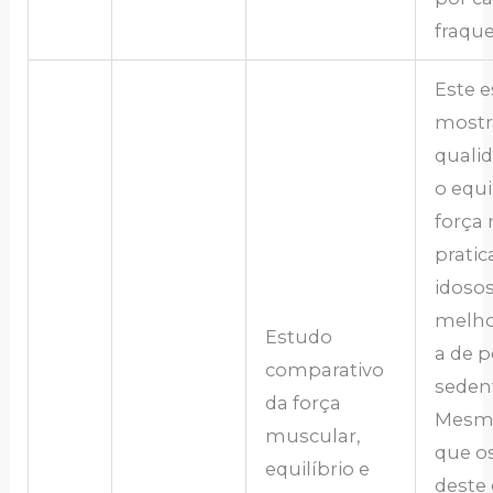
fraque
Este 
mostr
qualid
o equi
força
pratic
idoso
melho
Estudo
a de 
comparativo
sedent
da força
Mesm
muscular,
que o
equilíbrio e
deste