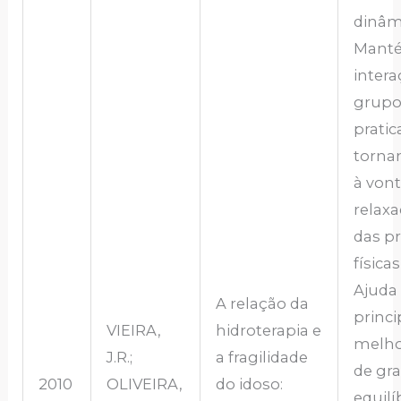
dinâm
Mant
intera
grupo
pratic
torna
à von
relax
das p
física
Ajuda
A relação da
princ
VIEIRA,
hidroterapia e
melho
J.R.;
a fragilidade
de gra
2010
OLIVEIRA,
do idoso:
equilí