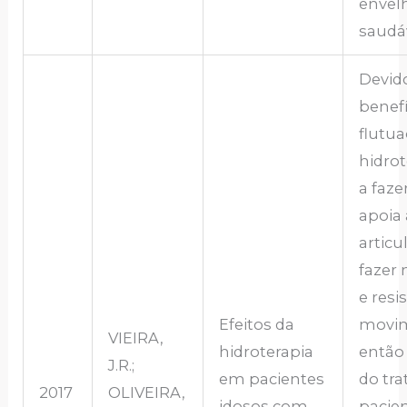
envel
saudáv
Devid
benefí
flutua
hidrot
a faze
apoia 
articu
fazer
e resis
Efeitos da
movim
VIEIRA,
hidroterapia
então 
J.R.;
em pacientes
do tr
2017
OLIVEIRA,
idosos com
pacien