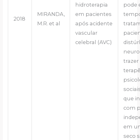
hidroterapia
pode 
MIRANDA,
em pacientes
tempo
2018
M.R. et al
após acidente
trata
vascular
pacie
celebral (AVC)
distúr
neuro
trazer
terapê
psicol
sociai
que i
com 
indep
em u
seco s