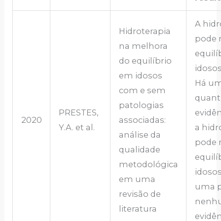
A hidr
Hidroterapia
pode 
na melhora
equilí
do equilíbrio
idosos
em idosos
Há um
com e sem
quant
patologias
PRESTES,
evidên
2020
associadas:
Y.A. et al.
a hidr
análise da
pode 
qualidade
equilí
metodológica
idoso
em uma
uma 
revisão de
nenh
literatura
evidên