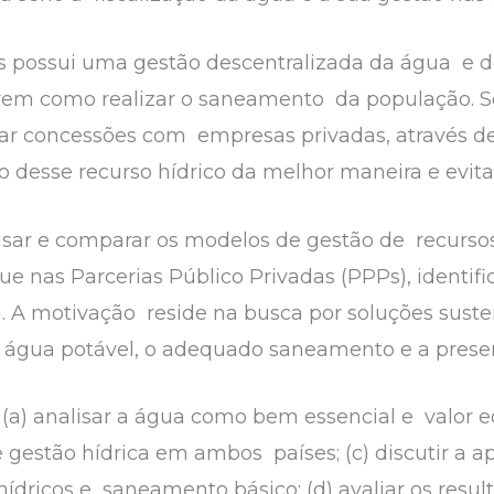
s possui uma gestão descentralizada da água e d
irem como realizar o saneamento da população. S
ar concessões com empresas privadas, através de 
 desse recurso hídrico da melhor maneira e evita
lisar e comparar os modelos de gestão de recurso
e nas Parcerias Público Privadas (PPPs), identifi
a. A motivação reside na busca por soluções sust
à água potável, o adequado saneamento e a prese
: (a) analisar a água como bem essencial e valor 
re gestão hídrica em ambos países; (c) discutir a 
ídricos e saneamento básico; (d) avaliar os resul