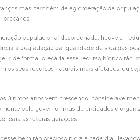
 avanços mas também de aglomeração da populaç
 precários.
eração populacional desordenada, houve a reduç
ncia a degradação da qualidade de vida das pesso
erir de forma precária esse recurso hídrico tão i
m os seus recursos naturais mais afetados, ou sej
nos últimos anos vem crescendo consideravelmen
omente pelo governo, mas de entidades e organi
de para as futuras gerações.
desse bem tão precioso piora a cada dia, levando