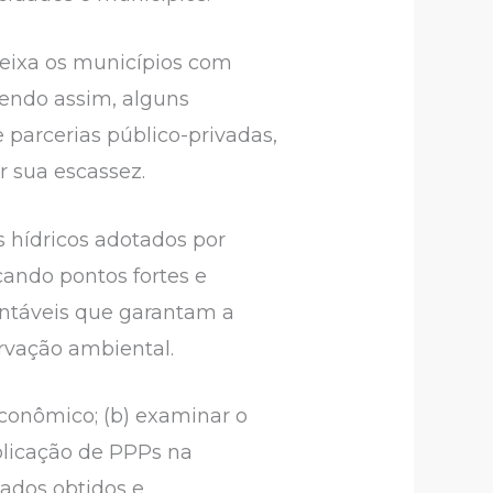
eixa os municípios com
endo assim, alguns
parcerias público-privadas,
r sua escassez.
s hídricos adotados por
cando pontos fortes e
entáveis que garantam a
rvação ambiental.
econômico; (b) examinar o
aplicação de PPPs na
tados obtidos e