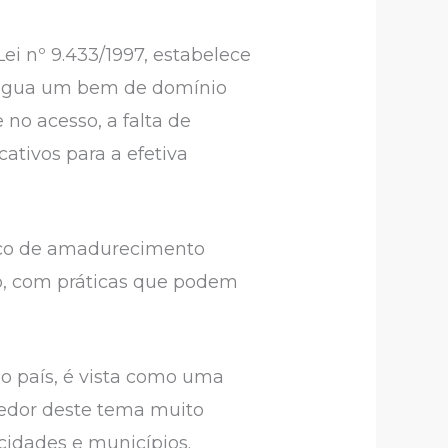
Lei nº 9.433/1997, estabelece
a água um bem de domínio
no acesso, a falta de
ativos para a efetiva
ico de amadurecimento
to, com práticas que podem
no país, é vista como uma
redor deste tema muito
 cidades e municípios.